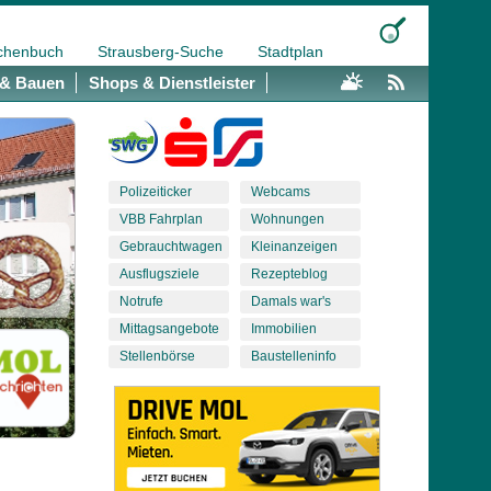
chenbuch
Strausberg-Suche
Stadtplan
& Bauen
Shops & Dienstleister
Polizeiticker
Webcams
VBB Fahrplan
Wohnungen
Gebrauchtwagen
Kleinanzeigen
Ausflugsziele
Rezepteblog
Notrufe
Damals war's
Mittagsangebote
Immobilien
Stellenbörse
Baustelleninfo