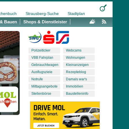
chenbuch
Strausberg-Suche
Stadtplan
& Bauen
Shops & Dienstleister
Polizeiticker
Webcams
VBB Fahrplan
Wohnungen
Gebrauchtwagen
Kleinanzeigen
Ausflugsziele
Rezepteblog
Notrufe
Damals war's
Mittagsangebote
Immobilien
Stellenbörse
Baustelleninfo