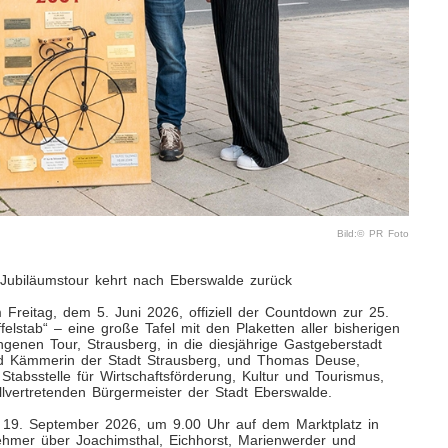
Bild:© PR Foto
: Jubiläumstour kehrt nach Eberswalde zurück
m Freitag, dem 5. Juni 2026, offiziell der Countdown zur 25.
felstab“ – eine große Tafel mit den Plaketten aller bisherigen
genen Tour, Strausberg, in die diesjährige Gastgeberstadt
nd Kämmerin der Stadt Strausberg, und Thomas Deuse,
tabsstelle für Wirtschaftsförderung, Kultur und Tourismus,
lvertretenden Bürgermeister der Stadt Eberswalde.
 19. September 2026, um 9.00 Uhr auf dem Marktplatz in
ehmer über Joachimsthal, Eichhorst, Marienwerder und