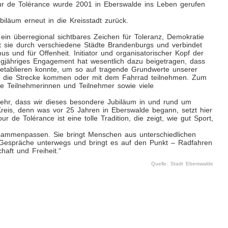
Tour de Tolérance wurde 2001 in Eberswalde ins Leben gerufen
läum erneut in die Kreisstadt zurück.
g ein überregional sichtbares Zeichen für Toleranz, Demokratie
hrt sie durch verschiedene Städte Brandenburgs und verbindet
mus und für Offenheit. Initiator und organisatorischer Kopf der
angjähriges Engagement hat wesentlich dazu beigetragen, dass
 etablieren konnte, um so auf tragende Grundwerte unserer
n die Strecke kommen oder mit dem Fahrrad teilnehmen. Zum
che Teilnehmerinnen und Teilnehmer sowie viele
sehr, dass wir dieses besondere Jubiläum in und rund um
Kreis, denn was vor 25 Jahren in Eberswalde begann, setzt hier
r de Tolérance ist eine tolle Tradition, die zeigt, wie gut Sport,
sammenpassen. Sie bringt Menschen aus unterschiedlichen
Gespräche unterwegs und bringt es auf den Punkt – Radfahren
haft und Freiheit.“
Quelle: Stadt Eberswalde