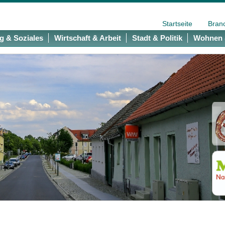
Startseite
Bran
g & Soziales
Wirtschaft & Arbeit
Stadt & Politik
Wohnen 