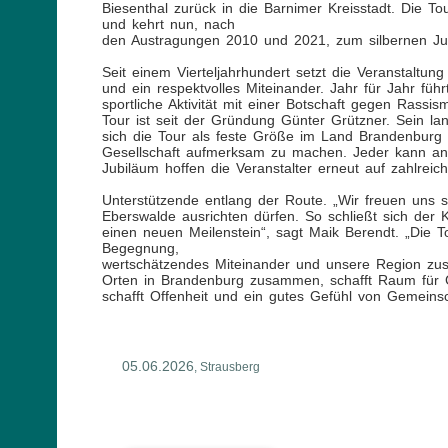
Biesenthal zurück in die Barnimer Kreisstadt. Die 
und kehrt nun, nach
den Austragungen 2010 und 2021, zum silbernen Jubi
Seit einem Vierteljahrhundert setzt die Veranstaltun
und ein respektvolles Miteinander. Jahr für Jahr fü
sportliche Aktivität mit einer Botschaft gegen Rassis
Tour ist seit der Gründung Günter Grützner. Sein l
sich die Tour als feste Größe im Land Brandenburg
Gesellschaft aufmerksam zu machen. Jeder kann a
Jubiläum hoffen die Veranstalter erneut auf zahlrei
Unterstützende entlang der Route. „Wir freuen uns 
Eberswalde ausrichten dürfen. So schließt sich der 
einen neuen Meilenstein“, sagt Maik Berendt. „Die Tou
Begegnung,
wertschätzendes Miteinander und unsere Region zu
Orten in Brandenburg zusammen, schafft Raum für 
schafft Offenheit und ein gutes Gefühl von Gemeinsc
05.06.2026
, Strausberg