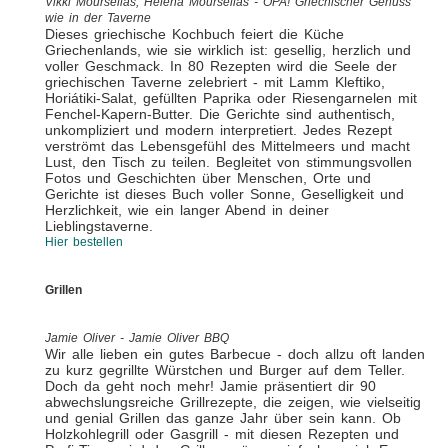
Vikki Moursellas, Helena Moursellas - OPA! Griechischer Genuss
wie in der Taverne
Dieses griechische Kochbuch feiert die Küche
Griechenlands, wie sie wirklich ist: gesellig, herzlich und
voller Geschmack. In 80 Rezepten wird die Seele der
griechischen Taverne zelebriert - mit Lamm Kleftiko,
Horiátiki-Salat, gefüllten Paprika oder Riesengarnelen mit
Fenchel-Kapern-Butter. Die Gerichte sind authentisch,
unkompliziert und modern interpretiert. Jedes Rezept
verströmt das Lebensgefühl des Mittelmeers und macht
Lust, den Tisch zu teilen. Begleitet von stimmungsvollen
Fotos und Geschichten über Menschen, Orte und
Gerichte ist dieses Buch voller Sonne, Geselligkeit und
Herzlichkeit, wie ein langer Abend in deiner
Lieblingstaverne.
Hier bestellen
Grillen
Jamie Oliver - Jamie Oliver BBQ
Wir alle lieben ein gutes Barbecue - doch allzu oft landen
zu kurz gegrillte Würstchen und Burger auf dem Teller.
Doch da geht noch mehr! Jamie präsentiert dir 90
abwechslungsreiche Grillrezepte, die zeigen, wie vielseitig
und genial Grillen das ganze Jahr über sein kann. Ob
Holzkohlegrill oder Gasgrill - mit diesen Rezepten und