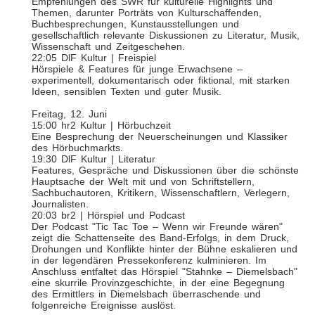
Empfehlungen des SWR für kulturelle Highlights und
Themen, darunter Porträts von Kulturschaffenden,
Buchbesprechungen, Kunstausstellungen und
gesellschaftlich relevante Diskussionen zu Literatur, Musik,
Wissenschaft und Zeitgeschehen.
22:05 DlF Kultur | Freispiel
Hörspiele & Features für junge Erwachsene –
experimentell, dokumentarisch oder fiktional, mit starken
Ideen, sensiblen Texten und guter Musik.
Freitag, 12. Juni
15:00 hr2 Kultur | Hörbuchzeit
Eine Besprechung der Neuerscheinungen und Klassiker
des Hörbuchmarkts.
19:30 DlF Kultur | Literatur
Features, Gespräche und Diskussionen über die schönste
Hauptsache der Welt mit und von Schriftstellern,
Sachbuchautoren, Kritikern, Wissenschaftlern, Verlegern,
Journalisten.
20:03 br2 | Hörspiel und Podcast
Der Podcast "Tic Tac Toe – Wenn wir Freunde wären"
zeigt die Schattenseite des Band-Erfolgs, in dem Druck,
Drohungen und Konflikte hinter der Bühne eskalieren und
in der legendären Pressekonferenz kulminieren. Im
Anschluss entfaltet das Hörspiel "Stahnke – Diemelsbach"
eine skurrile Provinzgeschichte, in der eine Begegnung
des Ermittlers in Diemelsbach überraschende und
folgenreiche Ereignisse auslöst.