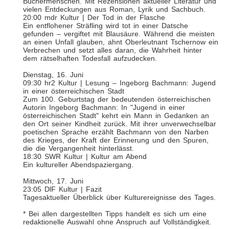
Büchermenschen. Mit Rezensionen aktueller Literatur und
vielen Entdeckungen aus Roman, Lyrik und Sachbuch.
20:00 mdr Kultur | Der Tod in der Flasche
Ein entflohener Sträfling wird tot in einer Datsche
gefunden – vergiftet mit Blausäure. Während die meisten
an einen Unfall glauben, ahnt Oberleutnant Tschernow ein
Verbrechen und setzt alles daran, die Wahrheit hinter
dem rätselhaften Todesfall aufzudecken.
Dienstag, 16. Juni
09:30 hr2 Kultur | Lesung – Ingeborg Bachmann: Jugend
in einer österreichischen Stadt
Zum 100. Geburtstag der bedeutenden österreichischen
Autorin Ingeborg Bachmann: In "Jugend in einer
österreichischen Stadt" kehrt ein Mann in Gedanken an
den Ort seiner Kindheit zurück. Mit ihrer unverwechselbar
poetischen Sprache erzählt Bachmann von den Narben
des Krieges, der Kraft der Erinnerung und den Spuren,
die die Vergangenheit hinterlässt.
18:30 SWR Kultur | Kultur am Abend
Ein kultureller Abendspaziergang.
Mittwoch, 17. Juni
23:05 DlF Kultur | Fazit
Tagesaktueller Überblick über Kulturereignisse des Tages.
* Bei allen dargestellten Tipps handelt es sich um eine
redaktionelle Auswahl ohne Anspruch auf Vollständigkeit.