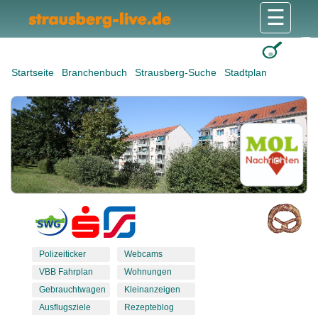
☰
Gesundheit & Pflege
Shops & Dienstleister
Freizeit & Tourismus
Bildung & Soziales
Wohnen & Bauen
Wirtschaft & Arbeit
Stadt & Politik
Startseite
Branchenbuch
Strausberg-Suche
Stadtplan
Polizeiticker
Webcams
VBB Fahrplan
Wohnungen
Gebrauchtwagen
Kleinanzeigen
Ausflugsziele
Rezepteblog