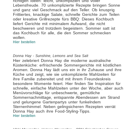
richtigen Ideen: leicht, unkompliziert und voller
Lebensfreude. 70 unkomplizierte Rezepte bringen Sonne
und ganz viel Geschmack auf den Teller. Ob knusprig
Frittiertes, knackige Salate, schnelle Gerichte zum Teilen
oder kreative Grillrezepte fürs BBQ: Dieses Kochbuch
liefert Gerichte mit minimalem Aufwand, die nicht
beschweren und trotzdem begeistern. Sommer satt ist
das Kochbuch für alle, die den Sommer schmecken
wollen.
Hier bestellen
Donna Hay - Sunshine, Lemons and Sea Salt
Hier zelebriert Donna Hay die moderne australische
Küstenküche: erfrischende Sommergerichte mit köstlichen
Aromen. Donna Hay lädt uns ein in ihr Zuhause und ihre
Küche und zeigt, wie sie unkomplizierte Mahlzeiten für
ihre Familie zubereitet und mit ihrem Freundeskreis
besondere Momente feiert. Hier finden Sie Inspiration für
schnelle, einfache Mahlzeiten unter der Woche, aber auch
Menüvorschläge für unbeschwerte, gemütliche
Sommernachmittage, entspannte Abendessen am Strand
und gelungene Gartenpartys unter funkelndem
Sternenhimmel. Neben gelingsicheren Rezepten verrät
Donna Hay auch ihre Food-Styling-Tipps.
Hier bestellen