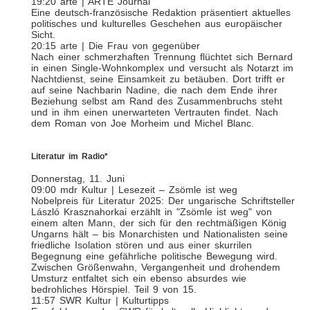
19:20 arte | ARTE Journal
Eine deutsch-französische Redaktion präsentiert aktuelles
politisches und kulturelles Geschehen aus europäischer
Sicht.
20:15 arte | Die Frau von gegenüber
Nach einer schmerzhaften Trennung flüchtet sich Bernard
in einen Single-Wohnkomplex und versucht als Notarzt im
Nachtdienst, seine Einsamkeit zu betäuben. Dort trifft er
auf seine Nachbarin Nadine, die nach dem Ende ihrer
Beziehung selbst am Rand des Zusammenbruchs steht
und in ihm einen unerwarteten Vertrauten findet. Nach
dem Roman von Joe Morheim und Michel Blanc.
Literatur im Radio*
Donnerstag, 11. Juni
09:00 mdr Kultur | Lesezeit – Zsömle ist weg
Nobelpreis für Literatur 2025: Der ungarische Schriftsteller
László Krasznahorkai erzählt in "Zsömle ist weg" von
einem alten Mann, der sich für den rechtmäßigen König
Ungarns hält – bis Monarchisten und Nationalisten seine
friedliche Isolation stören und aus einer skurrilen
Begegnung eine gefährliche politische Bewegung wird.
Zwischen Größenwahn, Vergangenheit und drohendem
Umsturz entfaltet sich ein ebenso absurdes wie
bedrohliches Hörspiel. Teil 9 von 15.
11:57 SWR Kultur | Kulturtipps