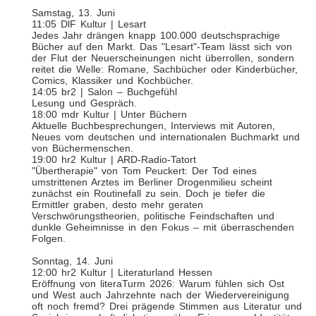
Samstag, 13. Juni
11:05 DlF Kultur | Lesart
Jedes Jahr drängen knapp 100.000 deutschsprachige
Bücher auf den Markt. Das "Lesart"-Team lässt sich von
der Flut der Neuerscheinungen nicht überrollen, sondern
reitet die Welle: Romane, Sachbücher oder Kinderbücher,
Comics, Klassiker und Kochbücher.
14:05 br2 | Salon – Buchgefühl
Lesung und Gespräch.
18:00 mdr Kultur | Unter Büchern
Aktuelle Buchbesprechungen, Interviews mit Autoren,
Neues vom deutschen und internationalen Buchmarkt und
von Büchermenschen.
19:00 hr2 Kultur | ARD-Radio-Tatort
"Übertherapie" von Tom Peuckert: Der Tod eines
umstrittenen Arztes im Berliner Drogenmilieu scheint
zunächst ein Routinefall zu sein. Doch je tiefer die
Ermittler graben, desto mehr geraten
Verschwörungstheorien, politische Feindschaften und
dunkle Geheimnisse in den Fokus – mit überraschenden
Folgen.
Sonntag, 14. Juni
12:00 hr2 Kultur | Literaturland Hessen
Eröffnung von literaTurm 2026: Warum fühlen sich Ost
und West auch Jahrzehnte nach der Wiedervereinigung
oft noch fremd? Drei prägende Stimmen aus Literatur und