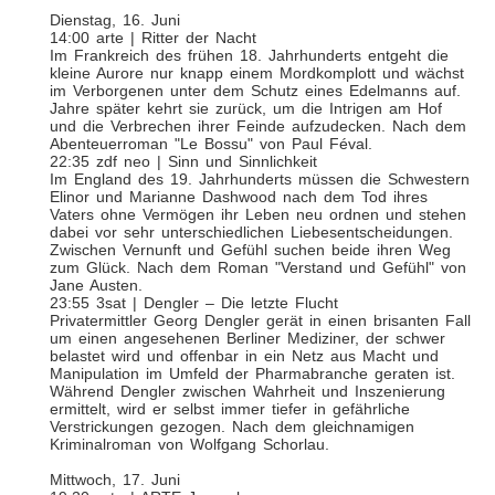
Dienstag, 16. Juni
14:00 arte | Ritter der Nacht
Im Frankreich des frühen 18. Jahrhunderts entgeht die
kleine Aurore nur knapp einem Mordkomplott und wächst
im Verborgenen unter dem Schutz eines Edelmanns auf.
Jahre später kehrt sie zurück, um die Intrigen am Hof
und die Verbrechen ihrer Feinde aufzudecken. Nach dem
Abenteuerroman "Le Bossu" von Paul Féval.
22:35 zdf neo | Sinn und Sinnlichkeit
Im England des 19. Jahrhunderts müssen die Schwestern
Elinor und Marianne Dashwood nach dem Tod ihres
Vaters ohne Vermögen ihr Leben neu ordnen und stehen
dabei vor sehr unterschiedlichen Liebesentscheidungen.
Zwischen Vernunft und Gefühl suchen beide ihren Weg
zum Glück. Nach dem Roman "Verstand und Gefühl" von
Jane Austen.
23:55 3sat | Dengler – Die letzte Flucht
Privatermittler Georg Dengler gerät in einen brisanten Fall
um einen angesehenen Berliner Mediziner, der schwer
belastet wird und offenbar in ein Netz aus Macht und
Manipulation im Umfeld der Pharmabranche geraten ist.
Während Dengler zwischen Wahrheit und Inszenierung
ermittelt, wird er selbst immer tiefer in gefährliche
Verstrickungen gezogen. Nach dem gleichnamigen
Kriminalroman von Wolfgang Schorlau.
Mittwoch, 17. Juni