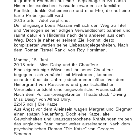
folgt ihrem Ehemann auf eine Teeplantage in Sri Lanka.
Hinter der exotischen Fassade erwarten sie familiäre
Konflikte, dunkle Geheimnisse und eine Ehe, die auf eine
harte Probe gestellt wird.
20:15 arte | Adel verpflichet
Der ehrgeizige Louis Mazzini will sich den Weg zu Titel
und Vermögen seiner adligen Verwandtschaft bahnen und
räumt dafür ein Hindernis nach dem anderen aus dem
Weg. Doch je näher er seinem Ziel kommt, desto
komplizierter werden seine Liebesangelegenheiten. Nach
dem Roman "Israel Rank" von Roy Horniman.
Montag, 15. Juni
20:15 arte | Miss Daisy und ihr Chauffeur
Eine eigensinnige Witwe und ihr neuer Chauffeur
begegnen sich zunächst mit Misstrauen, kommen
einander über die Jahre jedoch immer näher. Vor dem
Hintergrund von Rassismus und gesellschaftlichen
Vorurteilen entsteht eine ungewöhnliche Freundschaft.
Nach dem Pulitzer-preisgekrönten Theaterstück "Driving
Miss Daisy" von Alfred Uhry.
22:45 ndr | Die Katze
Aus Angst vor dem Alleinsein wagen Margret und Siegmar
einen späten Neuanfang. Doch eine Katze, alte
Gewohnheiten und unausgesprochene Kränkungen treiben
das ungleiche Paar immer weiter auseinander. Nach dem
psychologischen Roman "Die Katze" von Georges
Simenon.