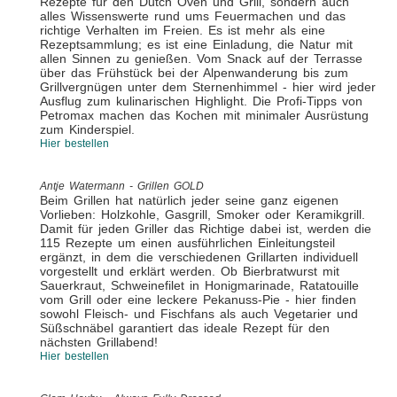
Rezepte für den Dutch Oven und Grill, sondern auch
alles Wissenswerte rund ums Feuermachen und das
richtige Verhalten im Freien. Es ist mehr als eine
Rezeptsammlung; es ist eine Einladung, die Natur mit
allen Sinnen zu genießen. Vom Snack auf der Terrasse
über das Frühstück bei der Alpenwanderung bis zum
Grillvergnügen unter dem Sternenhimmel - hier wird jeder
Ausflug zum kulinarischen Highlight. Die Profi-Tipps von
Petromax machen das Kochen mit minimaler Ausrüstung
zum Kinderspiel.
Hier bestellen
Antje Watermann - Grillen GOLD
Beim Grillen hat natürlich jeder seine ganz eigenen
Vorlieben: Holzkohle, Gasgrill, Smoker oder Keramikgrill.
Damit für jeden Griller das Richtige dabei ist, werden die
115 Rezepte um einen ausführlichen Einleitungsteil
ergänzt, in dem die verschiedenen Grillarten individuell
vorgestellt und erklärt werden. Ob Bierbratwurst mit
Sauerkraut, Schweinefilet in Honigmarinade, Ratatouille
vom Grill oder eine leckere Pekanuss-Pie - hier finden
sowohl Fleisch- und Fischfans als auch Vegetarier und
Süßschnäbel garantiert das ideale Rezept für den
nächsten Grillabend!
Hier bestellen