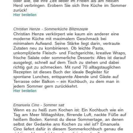
oder alle, die ihre Zeit lieber im Freien als am heißen
Herd verbringen. Erobern Sie sich Ihre Küche im Sommer
zurück!
Hier bestellen
Christian Henze - Sommerküche Blitzrezepte
Christian Henze verkörpert wie kaum ein anderer eine
moderne Küche mit maximalem Geschmack bei
minimalem Aufwand. Seine Stärke liegt darin, vertraute
Zutaten neu zu kombinieren. Ob leichte Pasta,
unkomplizierte Fleisch- und Fischgerichte, kreative Wraps,
frische Salate oder sommerliche Desserts: Alles ist darauf
ausgelegt, schnell auf dem Tisch zu stehen und dabei
richtig gut zu schmecken. Mit rund 70 alltagstauglichen
Rezepten ist dieses Buch der ideale Begleiter für
spontane Lunches, entspannte Abende und Gäste auf
Terrasse oder Balkon – ein Kochbuch, zu dem man in
jedem Sommer gern zurückkehrt.
Hier bestellen
Emanuela Cino - Sommer satt
Wenn es zu heiß zum Kochen ist: Ein Kochbuch wie ein
Tag am Meer Mittagshitze, flirrende Luft, nackte Füße auf
heißem Boden. Kennst du diese Sommertage, an denen
selbst der Gedanke ans Kochen zu viel ist? Emanuela
Cino liefert dafür in diesem Sommerkochbuch genau die