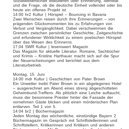
Sozialwissenschaft diskutieren über Erinnerung, Identität
und die Frage, ob die deutsche Einheit vollendet oder bis
heute ein offenes Projekt ist.
14:00 hr2 Kultur | Hörspiel – Bouncing in Bavaria
Zwei Menschen reisen durch ihre Erinnerungen – von
prägenden Glücksmomenten bis zu Erfahrungen von
Verlust und Vergänglichkeit. Dabei verschwimmen die
Grenzen zwischen persönlicher Geschichte, Zeitgeschichte
und erfundener Wirklichkeit zu einem poetischen Hörspiel
über das Wesen des Erinnerns.
17:04 SWR Kultur | lesenswert Magazin
Das Magazin für aktuelle Literatur. Romane, Sachbücher
und Krimis – Kristine Harthauer macht sich auf die Spur
der Neuerscheinungen und berichtet aus dem
Literaturbetrieb.
Montag, 15. Juni
14:00 mdr Kultur | Geschichten von Pater Brown
Ein Unwetter treibt Pater Brown in ein abgelegenes Hotel
– ausgerechnet am Abend eines streng abgeschotteten
Geheimbund-Treffens. Als plötzlich eine Leiche auftaucht,
muss der besonnene Priester hinter die Fassade der
vornehmen Gäste blicken und einen mörderischen Plan
entlarven. Teil 1 von 5.
14:04 br2 | Büchermagazin
Jeden Montag das wöchentliche, einstündige Bayern 2
Büchermagazin im Gespräch mit Schriftstellerinnen und
Schriftstellern, Kritikerinnen und Kritikern und anderen