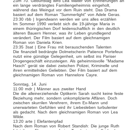
Zum 70. Geburtstag wird Lea Walter von Erinnerungen an
ein lange verdrängtes Familiengeheimnis eingeholt,
während das Weingut vor dem Ruin steht. Das Drama
basiert auf dem Roman "Summerlight" von Adele Geras.
23:30 rbb | Irgendwann werden wir uns alles erzählen
Im Sommer 1990 verliebt sich die 19-jährige Maria in
einem thüringischen Dorf leidenschaftlich in den deutlich
älteren Bauern Henner, was ihr Leben grundlegend
verändert. Der Film basiert auf dem gleichnamigen
Roman von Daniela Krien.
23:35 3sat | Eine Frau mit berauschenden Talenten
Die finanziell bedrängte Dolmetscherin Patience Portefeux
nutzt eine günstige Gelegenheit, um selbst ins Pariser
Drogengeschäft einzusteigen. Als geheimnisvolle "Madame
Hasch" gerät sie dabei zwischen Polizei, Kriminelle und
ihren ermittelnden Geliebten. Der Film basiert auf dem
gleichnamigen Roman von Hannelore Cayre.
Sonntag, 14. Juni
11:00 mdr | Männer aus zweiter Hand
Die die alleinerziehende Optikerin Sarah sucht keine feste
Beziehung mehr, sondern unkomplizierte Affären. Doch
zwischen skurrilen Verehrern, ihrem Ex-Mann und
unerwarteten Gefühlen wird ihr Liebesleben turbulenter
als gedacht. Nach dem gleichnamigen Roman von Lea
Wilde.
13:20 arte | Elefantenpfad
Nach dem Roman von Robert Standish: Die junge Ruth