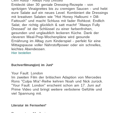
Clem Haxby - Always Fully Dressed
Entdeckt über 30 geniale Dressing-Rezepte - von
spritzigen Vinaigrettes bis zu cremigen Saucen - und hebt
eure Salate auf ein neues Level. Kombiniert die Dressings
mit kreativen Salaten wie "Hot Honey Halloumi + Dill-
Fattoush" und macht Schluss mit fader Rohkost. Endlich
Salat, der richtig glücklich & satt macht! "Always Fully
Dressed" ist der Schlüssel zu einer farbenfrohen,
gesunden und unglaublich leckeren Küche. Dank der
cleveren Meal-Prep-Wochenpläne wird gesunde
Ernährung im Alltag zum Kinderspiel - perfekt für eine
Mittagspause voller Nährstoffpower oder ein schnelles,
leichtes Abendessen.
Hier bestellen
Buchverfilmung(en) im Juni*
Your Fault: London
Im zweiten Film der britischen Adaption von Mercedes
Rons "Culpa Mía"-Reihe kehren Noah und Nick zurück.
"Your Fault: London" erscheint schon am 17. Juni auf
Prime Video und bringt weitere verbotene Gefühle und
viel Spannung mit.
Literatur im Fernsehen*