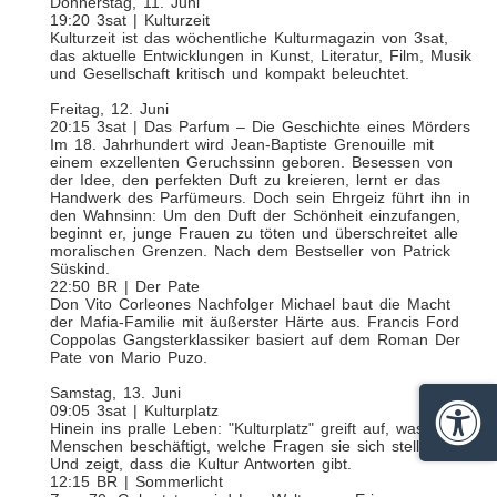
Donnerstag, 11. Juni
19:20 3sat | Kulturzeit
Kulturzeit ist das wöchentliche Kulturmagazin von 3sat,
das aktuelle Entwicklungen in Kunst, Literatur, Film, Musik
und Gesellschaft kritisch und kompakt beleuchtet.
Freitag, 12. Juni
20:15 3sat | Das Parfum – Die Geschichte eines Mörders
Im 18. Jahrhundert wird Jean-Baptiste Grenouille mit
einem exzellenten Geruchssinn geboren. Besessen von
der Idee, den perfekten Duft zu kreieren, lernt er das
Handwerk des Parfümeurs. Doch sein Ehrgeiz führt ihn in
den Wahnsinn: Um den Duft der Schönheit einzufangen,
beginnt er, junge Frauen zu töten und überschreitet alle
moralischen Grenzen. Nach dem Bestseller von Patrick
Süskind.
22:50 BR | Der Pate
Don Vito Corleones Nachfolger Michael baut die Macht
der Mafia-Familie mit äußerster Härte aus. Francis Ford
Coppolas Gangsterklassiker basiert auf dem Roman Der
Pate von Mario Puzo.
Samstag, 13. Juni
09:05 3sat | Kulturplatz
Hinein ins pralle Leben: "Kulturplatz" greift auf, was die
Barrie
Menschen beschäftigt, welche Fragen sie sich stellen.
Und zeigt, dass die Kultur Antworten gibt.
12:15 BR | Sommerlicht