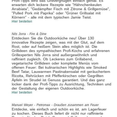
Profi-Tipps wird das Grillvergnügen einfach genial. Es
erwarten dich leckere Rezepte wie "Hähnchenkeulen
Arrabiata", "Gedämpfter Fisch mit Zitrone & Grillgemüse",
"Pulled Pork mit Paprika" oder "Grüner Grillsalat mit
Körnern" - alle mit dem typischen Jamie Twist.
Hier bestellen
Nils Jorra - Fire & Dine
Entdecken Sie die Outdoorküche neu! Über 130
innovative Rezepte zeigen, was mit der Glut, auf dem
Rost, oder auf heißem Stein alles möglich ist. Die
Grillideen des sympathischen Profi-Kochs und erfahrenen
Grillexperten Nils Jorra sind außergewöhnlich und
raffiniert zugleich. Ob Leckeres zum Grillabend,
vegetarische Grillideen oder komplette Menüs vom
offenen Feuer: Bei kulinarischen Highlights wie Smoked
Beef Tatar, Lauwarmen Pastinakensalat mit geräuchertem
Ricotta, Rehrücken mit Pfefferkirschen oder Gegrillten
Äpfeln im Strudel ist Genuss garantiert. Und das ganz
locker dank der Profi-Tipps zu Ausrichtung, Techniken und
der Gestaltung der eigenen Outdoorküche.
Hier bestellen
Manuel Weyer - Petromax - Draußen zusammen am Feuer
Entdecke, wie einfach und schön es ist, am Lagerfeuer
zu kochen. Dieses Buch liefert dir nicht nur raffinierte