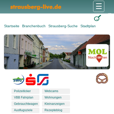
☰
Gesundheit & Pflege
Shops & Dienstleister
Freizeit & Tourismus
Bildung & Soziales
Wohnen & Bauen
Wirtschaft & Arbeit
Stadt & Politik
Startseite
Branchenbuch
Strausberg-Suche
Stadtplan
Polizeiticker
Webcams
VBB Fahrplan
Wohnungen
Gebrauchtwagen
Kleinanzeigen
Ausflugsziele
Rezepteblog