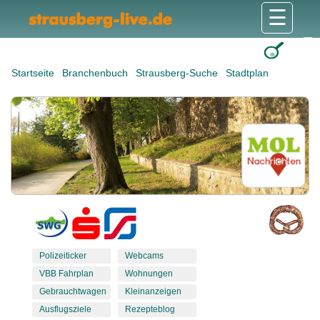
☰
Gesundheit & Pflege
Shops & Dienstleister
Freizeit & Tourismus
Bildung & Soziales
Wohnen & Bauen
Wirtschaft & Arbeit
Stadt & Politik
Startseite
Branchenbuch
Strausberg-Suche
Stadtplan
Polizeiticker
Webcams
VBB Fahrplan
Wohnungen
Gebrauchtwagen
Kleinanzeigen
Ausflugsziele
Rezepteblog