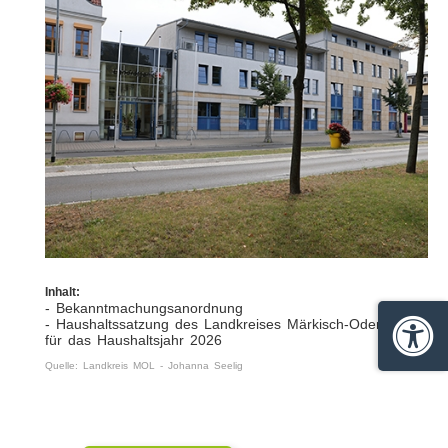
Inhalt:
- Bekanntmachungsanordnung
- Haushaltssatzung des Landkreises Märkisch-Oderland
für das Haushaltsjahr 2026
Barrie
Quelle: Landkreis MOL - Johanna Seelig