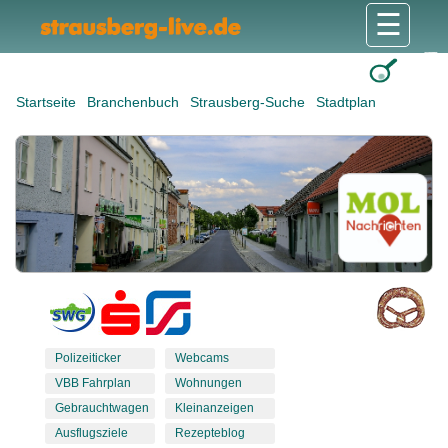
☰
Gesundheit & Pflege
Shops & Dienstleister
Freizeit & Tourismus
Bildung & Soziales
Wohnen & Bauen
Wirtschaft & Arbeit
Stadt & Politik
Startseite
Branchenbuch
Strausberg-Suche
Stadtplan
Polizeiticker
Webcams
VBB Fahrplan
Wohnungen
Gebrauchtwagen
Kleinanzeigen
Ausflugsziele
Rezepteblog