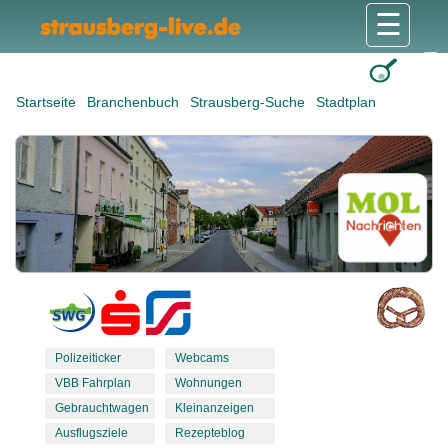
☰
Gesundheit & Pflege
Shops & Dienstleister
Freizeit & Tourismus
Bildung & Soziales
Wohnen & Bauen
Wirtschaft & Arbeit
Stadt & Politik
Startseite
Branchenbuch
Strausberg-Suche
Stadtplan
Polizeiticker
Webcams
VBB Fahrplan
Wohnungen
Gebrauchtwagen
Kleinanzeigen
Ausflugsziele
Rezepteblog