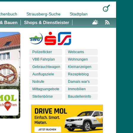
chenbuch
Strausberg-Suche
Stadtplan
& Bauen
Shops & Dienstleister
Polizeiticker
Webcams
VBB Fahrplan
Wohnungen
Gebrauchtwagen
Kleinanzeigen
Ausflugsziele
Rezepteblog
Notrufe
Damals war's
Mittagsangebote
Immobilien
Stellenbörse
Baustelleninfo