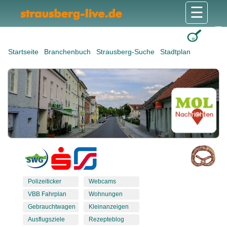
☰
Gesundheit & Pflege
Shops & Dienstleister
Freizeit & Tourismus
Bildung & Soziales
Wohnen & Bauen
Wirtschaft & Arbeit
Stadt & Politik
Startseite
Branchenbuch
Strausberg-Suche
Stadtplan
Polizeiticker
Webcams
VBB Fahrplan
Wohnungen
Gebrauchtwagen
Kleinanzeigen
Ausflugsziele
Rezepteblog