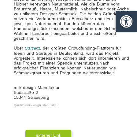
Hübner verewigen Naturmaterial, wie die Blume vom
Brautstrauß, Haare, Muttermilch, Nabelschnur oder Asche
zu unikatem Designer-Schmuck. Die beiden Gründer
nutzen ein Verfahren mittels Epoxidharz und dem
jeweiligen Naturmaterial. Kunden können das
Barrie
Erinnerungsstück einsenden, welches in den Schmuck der
Wahl in Handarbeit eingearbeitet und anschließend
geschliffen wird.
Über
, der größten Crowdfunding-Plattform für
Startnext
Ideen und Startups in Deutschland, wird das Projekt
vorgestellt. Interessierte können sich dort informieren und
das Projekt mit einer Spende unterstützen.Nach
erfolgreicher Finanzierung können Neuerungen wie
Schmuckgravuren und Prägungen weiterentwickelt.
milk-design Manufaktur
Badstraße 2
15344 Strausberg
Quelle: milk-design Manufaktur
externer Link