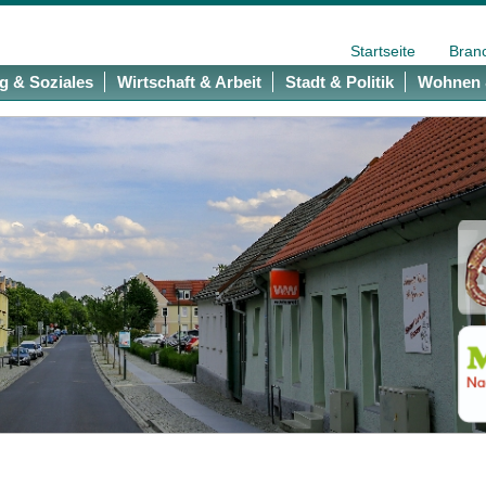
Startseite
Bran
g & Soziales
Wirtschaft & Arbeit
Stadt & Politik
Wohnen 