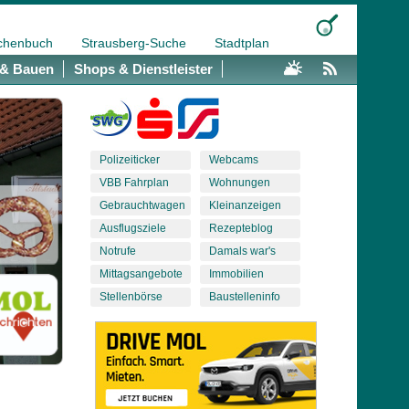
chenbuch
Strausberg-Suche
Stadtplan
& Bauen
Shops & Dienstleister
Polizeiticker
Webcams
VBB Fahrplan
Wohnungen
Gebrauchtwagen
Kleinanzeigen
Ausflugsziele
Rezepteblog
Notrufe
Damals war's
Mittagsangebote
Immobilien
Stellenbörse
Baustelleninfo