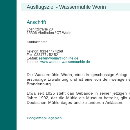
Ausflugsziel - Wassermühle Worin
Anschrift
Lösnitzstraße 20
15306 Vierlinden / OT Worin
Kontaktdaten
Telefon: 033477 / 4268
Fax: 033477 / 52 52
E-Mail:
seifert-worin@t-online.de
Internet:
www.woriner-wassermuehle.de
Die Wassermühle Worin, eine dreigeschossige Anlage
erstmalige Erwähnung und ist eine von den wenigen 
Brandenburg.
Etwa seit 1825 steht das Gebäude in seiner jetzigen 
Jahre 1992, der die Mühle als Museum betreibt, gibt e
Deutschen Mühlentages und zu anderen Anlässen.
Googlemap Lageplan