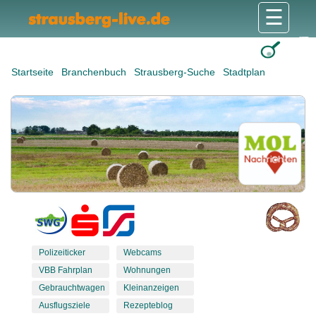
☰
Gesundheit & Pflege
Shops & Dienstleister
Freizeit & Tourismus
Bildung & Soziales
Wohnen & Bauen
Wirtschaft & Arbeit
Stadt & Politik
Startseite
Branchenbuch
Strausberg-Suche
Stadtplan
Polizeiticker
Webcams
VBB Fahrplan
Wohnungen
Gebrauchtwagen
Kleinanzeigen
Ausflugsziele
Rezepteblog