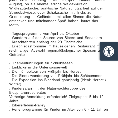
August), ob als abenteuerliche Waldexkursion,
Wildkräuterküche, praktische Naturschutzarbeit auf der
Streuobstwiese, oder Schatzsuche mit Tricks zur
Orientierung im Gelände – mit allen Sinnen die Natur
entdecken und miteinander Spaß haben, lautet das
Motto.
- Tagesprogramme von April bis Oktober
. Wandern auf den Spuren von Bibern und Seeadlern
. Kutschfahrten entlang der 20 Fischteiche
. Erlebnisgastronomie im hauseigenen Restaurant mit
reichhaltiger Auswahl regionalökologischer Speisen und
Barrie
Getränke
- Themenführungen für Schulklassen
. Einblicke in die Unterwasserwelt
. Die Tümpeltour von Frühjahr bis Herbst
. Die Sinneswanderung von Frühjahr bis Spätsommer
. Die Expedition ins Biberland ganzjährig (ideal: Herbst /
Winter)
. Kindersafari mit der Naturwachtgruppe des
Biosphärenreservates
Vorherige Anmeldung erforderlich! Zielgruppe: 5 bis 12
Jahre
. Bibererlebnis-Ralley
. Ferienprogramme für Kinder im Alter von 6 - 11 Jahren