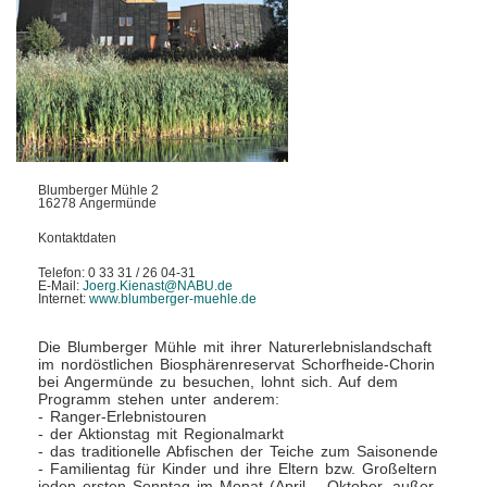
Blumberger Mühle 2
16278 Angermünde
Kontaktdaten
Telefon: 0 33 31 / 26 04-31
E-Mail:
Joerg.Kienast@NABU.de
Internet:
www.blumberger-muehle.de
Die Blumberger Mühle mit ihrer Naturerlebnislandschaft
im nordöstlichen Biosphärenreservat Schorfheide-Chorin
bei Angermünde zu besuchen, lohnt sich. Auf dem
Programm stehen unter anderem:
- Ranger-Erlebnistouren
- der Aktionstag mit Regionalmarkt
- das traditionelle Abfischen der Teiche zum Saisonende
- Familientag für Kinder und ihre Eltern bzw. Großeltern
jeden ersten Sonntag im Monat (April – Oktober, außer