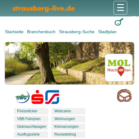
☰
Gesundheit & Pflege
Shops & Dienstleister
Freizeit & Tourismus
Bildung & Soziales
Wohnen & Bauen
Wirtschaft & Arbeit
Stadt & Politik
Startseite
Branchenbuch
Strausberg-Suche
Stadtplan
Polizeiticker
Webcams
VBB Fahrplan
Wohnungen
Gebrauchtwagen
Kleinanzeigen
Ausflugsziele
Rezepteblog