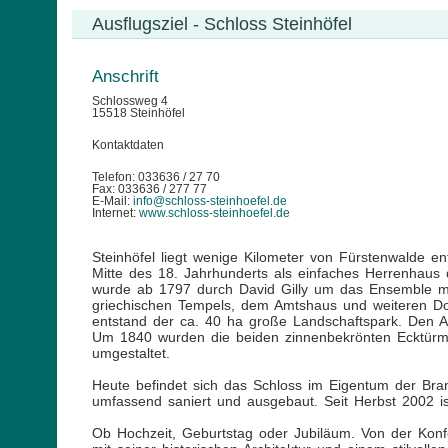
Ausflugsziel - Schloss Steinhöfel
Anschrift
Schlossweg 4
15518 Steinhöfel
Kontaktdaten
Telefon: 033636 / 27 70
Fax: 033636 / 277 77
E-Mail:
info@schloss-steinhoefel.de
Internet:
www.schloss-steinhoefel.de
Steinhöfel liegt wenige Kilometer von Fürstenwalde en
Mitte des 18. Jahrhunderts als einfaches Herrenhaus 
wurde ab 1797 durch David Gilly um das Ensemble mit 
griechischen Tempels, dem Amtshaus und weiteren Dorf
entstand der ca. 40 ha große Landschaftspark. Den A
Um 1840 wurden die beiden zinnenbekrönten Ecktürme 
umgestaltet.
Heute befindet sich das Schloss im Eigentum der Bra
umfassend saniert und ausgebaut. Seit Herbst 2002 is
Ob Hochzeit, Geburtstag oder Jubiläum. Von der Konfe