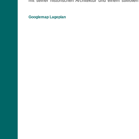
mit seiner historischen Architektur und einem stilvol
Googlemap Lageplan