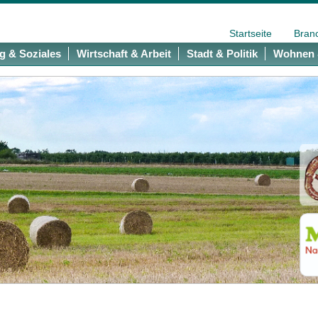
Startseite
Bran
g & Soziales
Wirtschaft & Arbeit
Stadt & Politik
Wohnen 