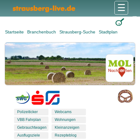
☰
Gesundheit & Pflege
Shops & Dienstleister
Freizeit & Tourismus
Bildung & Soziales
Wohnen & Bauen
Wirtschaft & Arbeit
Stadt & Politik
Startseite
Branchenbuch
Strausberg-Suche
Stadtplan
Polizeiticker
Webcams
VBB Fahrplan
Wohnungen
Gebrauchtwagen
Kleinanzeigen
Ausflugsziele
Rezepteblog