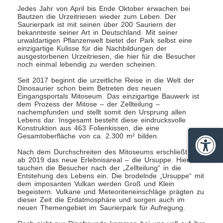
Jedes Jahr von April bis Ende Oktober erwachen bei
Bautzen die Urzeitriesen wieder zum Leben. Der
Saurierpark ist mit seinen über 200 Sauriern der
bekannteste seiner Art in Deutschland. Mit seiner
urwaldartigen Pflanzenwelt bietet der Park selbst eine
einzigartige Kulisse für die Nachbildungen der
ausgestorbenen Urzeitriesen, die hier für die Besucher
noch einmal lebendig zu werden scheinen.
Seit 2017 beginnt die urzeitliche Reise in die Welt der
Dinosaurier schon beim Betreten des neuen
Eingangsportals Mitoseum. Das einzigartige Bauwerk ist
dem Prozess der Mitose – der Zellteilung –
nachempfunden und stellt somit den Ursprung allen
Lebens dar. Insgesamt besteht diese eindrucksvolle
Konstruktion aus 463 Folienkissen, die eine
Gesamtoberfläche von ca. 2.300 m² bilden.
Barrie
Nach dem Durchschreiten des Mitoseums erschließt sich
ab 2019 das neue Erlebnisareal – die Ursuppe. Hier
tauchen die Besucher nach der „Zellteilung“ in die
Entstehung des Lebens ein. Die brodelnde „Ursuppe“ mit
dem imposanten Vulkan werden Groß und Klein
begeistern. Vulkane und Meteoriteneinschläge prägten zu
dieser Zeit die Erdatmosphäre und sorgen auch im
neuen Themengebiet im Saurierpark für Aufregung.