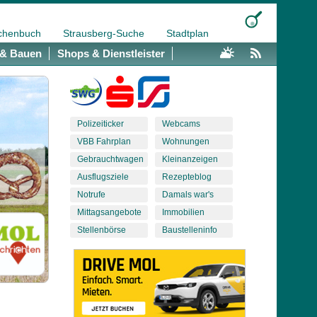
chenbuch
Strausberg-Suche
Stadtplan
& Bauen
Shops & Dienstleister
Polizeiticker
Webcams
VBB Fahrplan
Wohnungen
Gebrauchtwagen
Kleinanzeigen
Ausflugsziele
Rezepteblog
Notrufe
Damals war's
Mittagsangebote
Immobilien
Stellenbörse
Baustelleninfo