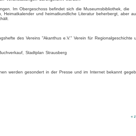
gen. Im Obergeschoss befindet sich die Museumsbibliothek, die
n, Heimatkalender und heimatkundliche Literatur beherbergt, aber a
hält.
ungshefte des Vereins "Akanthus e.V." Verein für Regionalgeschichte 
Buchverkauf, Stadtplan Strausberg
onen werden gesondert in der Presse und im Internet bekannt gegeb
« z