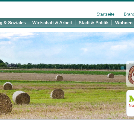
Startseite
Bran
g & Soziales
Wirtschaft & Arbeit
Stadt & Politik
Wohnen 