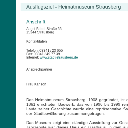
Ausflugsziel - Heimatmuseum Strausberg
Anschrift
Augst-Bebel-Straße 33
15344 Strausberg
Kontaktdaten
Telefon: 03341 / 23 655
Fax: 03341 / 49 77 39
Internet:
www.stadt-strausberg.de
Ansprechpartner
Frau Karlson
Das Heimatmuseum Strausberg, 1908 gegründet, ist ein
1861 errichteten Bauwerk, das von 1996 bis 1999 ren
Laufe seiner Geschichte wurde eine repräsentative
der Stadtbevölkerung zusammengetragen.
Das Museum zeigt eine ständige Ausstellung zur Gesc
Jahrzehnte war dieses Haus ein Gasthaus, in dem au