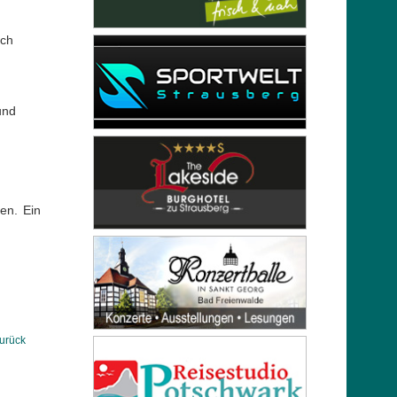
uch
und
en. Ein
urück