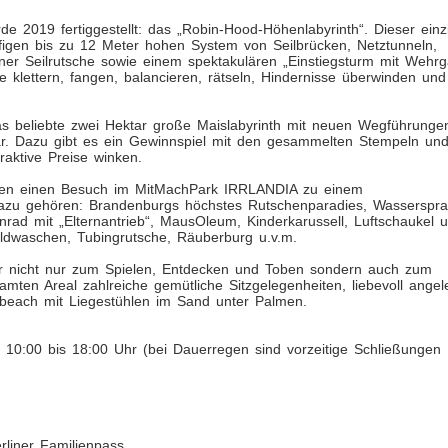
e 2019 fertiggestellt: das „Robin-Hood-Höhenlabyrinth“. Dieser einzi
figen bis zu 12 Meter hohen System von Seilbrücken, Netztunneln,
er Seilrutsche sowie einem spektakulären „Einstiegsturm mit Wehrg
lettern, fangen, balancieren, rätseln, Hindernisse überwinden und
das beliebte zwei Hektar große Maislabyrinth mit neuen Wegführunge
ar. Dazu gibt es ein Gewinnspiel mit den gesammelten Stempeln un
aktive Preise winken.
chen einen Besuch im MitMachPark IRRLANDIA zu einem
Dazu gehören: Brandenburgs höchstes Rutschenparadies, Wasserspra
rad mit „Elternantrieb“, MausOleum, Kinderkarussell, Luftschaukel 
ldwaschen, Tubingrutsche, Räuberburg u.v.m.
er nicht nur zum Spielen, Entdecken und Toben sondern auch zum
mten Areal zahlreiche gemütliche Sitzgelegenheiten, liebevoll angel
each mit Liegestühlen im Sand unter Palmen.
 10:00 bis 18:00 Uhr (bei Dauerregen sind vorzeitige Schließungen
liner Familienpass.