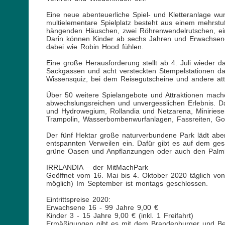
Eine neue abenteuerliche Spiel- und Kletteranlage wurd
multielementare Spielplatz besteht aus einem mehrstu
hängenden Häuschen, zwei Röhrenwendelrutschen, ein
Darin können Kinder ab sechs Jahren und Erwachsene k
dabei wie Robin Hood fühlen.
Eine große Herausforderung stellt ab 4. Juli wieder 
Sackgassen und acht versteckten Stempelstationen d
Wissensquiz, bei dem Reisegutscheine und andere attr
Über 50 weitere Spielangebote und Attraktionen ma
abwechslungsreichen und unvergesslichen Erlebnis. 
und Hydrowegium, Rollandia und Netzarena, Miniriesen
Trampolin, Wasserbombenwurfanlagen, Fassreiten, Go
Der fünf Hektar große naturverbundene Park lädt ab
entspannten Verweilen ein. Dafür gibt es auf dem gesa
grüne Oasen und Anpflanzungen oder auch den Palmb
IRRLANDIA – der MitMachPark
Geöffnet vom 16. Mai bis 4. Oktober 2020 täglich von
möglich) Im September ist montags geschlossen.
Eintrittspreise 2020:
Erwachsene 16 - 99 Jahre 9,00 €
Kinder 3 - 15 Jahre 9,00 € (inkl. 1 Freifahrt)
Ermäßigungen gibt es mit dem Brandenburger und Ber