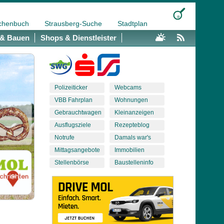
chenbuch
Strausberg-Suche
Stadtplan
& Bauen
Shops & Dienstleister
Polizeiticker
Webcams
VBB Fahrplan
Wohnungen
Gebrauchtwagen
Kleinanzeigen
Ausflugsziele
Rezepteblog
Notrufe
Damals war's
Mittagsangebote
Immobilien
Stellenbörse
Baustelleninfo