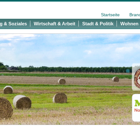
Startseite
Bran
g & Soziales
Wirtschaft & Arbeit
Stadt & Politik
Wohnen 