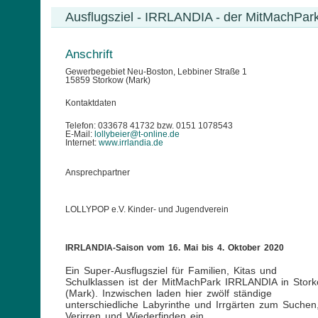
Ausflugsziel - IRRLANDIA - der MitMachPar
Anschrift
Gewerbegebiet Neu-Boston, Lebbiner Straße 1
15859 Storkow (Mark)
Kontaktdaten
Telefon: 033678 41732 bzw. 0151 1078543
E-Mail:
lollybeier@t-online.de
Internet:
www.irrlandia.de
Ansprechpartner
LOLLYPOP e.V. Kinder- und Jugendverein
IRRLANDIA-Saison vom 16. Mai bis 4. Oktober 2020
Ein Super-Ausflugsziel für Familien, Kitas und
Schulklassen ist der MitMachPark IRRLANDIA in Stor
(Mark). Inzwischen laden hier zwölf ständige
unterschiedliche Labyrinthe und Irrgärten zum Suchen
Verirren und Wiederfinden ein.