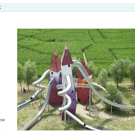
k
kow
,