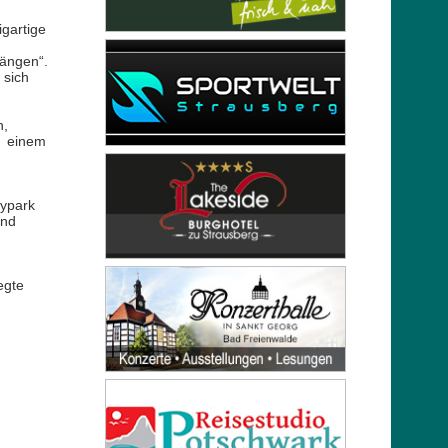
gartige
ängen“.
 sich
n,
d einem
ypark
und
egte