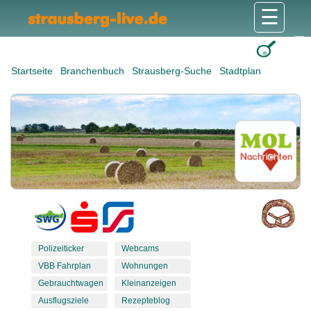
☰
Gesundheit & Pflege
Shops & Dienstleister
Freizeit & Tourismus
Bildung & Soziales
Wohnen & Bauen
Wirtschaft & Arbeit
Stadt & Politik
Startseite
Branchenbuch
Strausberg-Suche
Stadtplan
Polizeiticker
Webcams
VBB Fahrplan
Wohnungen
Gebrauchtwagen
Kleinanzeigen
Ausflugsziele
Rezepteblog