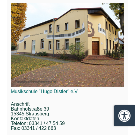
Musikschule "Hugo Distler" e.V.
Anschrift
Bahnhofstraße 39
15345 Strausberg
Barrie
Kontaktdaten
Telefon: 03341 / 47 54 59
Fax: 03341 / 422 863