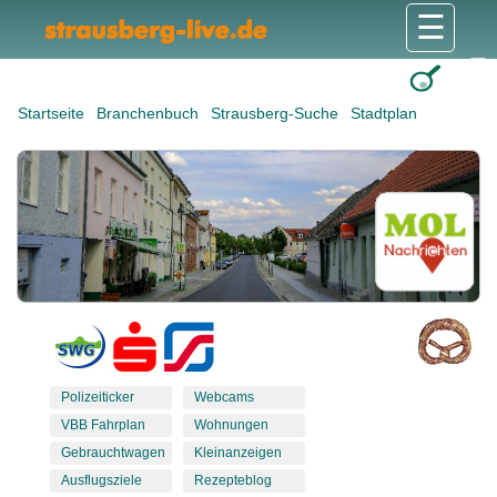
☰
Gesundheit & Pflege
Shops & Dienstleister
Freizeit & Tourismus
Bildung & Soziales
Wohnen & Bauen
Wirtschaft & Arbeit
Stadt & Politik
Startseite
Branchenbuch
Strausberg-Suche
Stadtplan
Polizeiticker
Webcams
VBB Fahrplan
Wohnungen
Gebrauchtwagen
Kleinanzeigen
Ausflugsziele
Rezepteblog