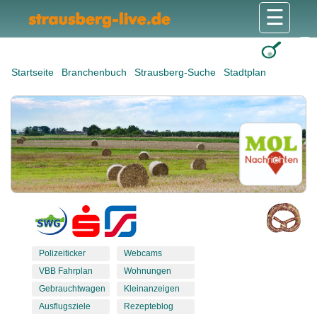
☰
Gesundheit & Pflege
Shops & Dienstleister
Freizeit & Tourismus
Bildung & Soziales
Wohnen & Bauen
Wirtschaft & Arbeit
Stadt & Politik
Startseite
Branchenbuch
Strausberg-Suche
Stadtplan
Polizeiticker
Webcams
VBB Fahrplan
Wohnungen
Gebrauchtwagen
Kleinanzeigen
Ausflugsziele
Rezepteblog