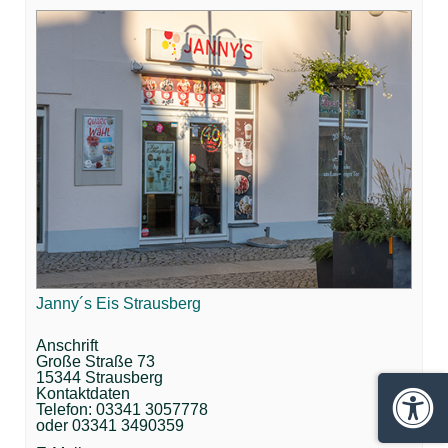
Janny´s Eis Strausberg
Anschrift
Große Straße 73
15344 Strausberg
Kontaktdaten
Telefon: 03341 3057778
Barrie
oder 03341 3490359