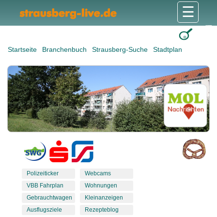
☰
Gesundheit & Pflege
Shops & Dienstleister
Freizeit & Tourismus
Bildung & Soziales
Wohnen & Bauen
Wirtschaft & Arbeit
Stadt & Politik
Startseite
Branchenbuch
Strausberg-Suche
Stadtplan
Polizeiticker
Webcams
VBB Fahrplan
Wohnungen
Gebrauchtwagen
Kleinanzeigen
Ausflugsziele
Rezepteblog