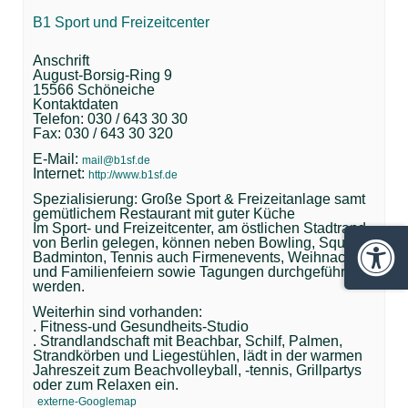
B1 Sport und Freizeitcenter
Anschrift
August-Borsig-Ring 9
15566 Schöneiche
Kontaktdaten
Telefon: 030 / 643 30 30
Fax: 030 / 643 30 320
E-Mail:
mail@b1sf.de
Internet:
http://www.b1sf.de
Spezialisierung: Große Sport & Freizeitanlage samt
gemütlichem Restaurant mit guter Küche
Im Sport- und Freizeitcenter, am östlichen Stadtrand
von Berlin gelegen, können neben Bowling, Squash,
Badminton, Tennis auch Firmenevents, Weihnachts-
Barrie
und Familienfeiern sowie Tagungen durchgeführt
werden.
Weiterhin sind vorhanden:
. Fitness-und Gesundheits-Studio
. Strandlandschaft mit Beachbar, Schilf, Palmen,
Strandkörben und Liegestühlen, lädt in der warmen
Jahreszeit zum Beachvolleyball, -tennis, Grillpartys
oder zum Relaxen ein.
externe-Googlemap