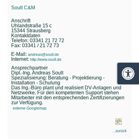
Soult C&M
Anschrift
Uhlandstraße 15 c
15344 Strausberg
Kontaktdaten
Telefon: 03341 21 72 72
Fax: 03341 / 21 72 73
E-Mail:
andreas@soult.de
Internet:
http://www.soult.de
Ansprechpartner
Dipl.-Ing. Andreas Soult
Barrie
Spezialisierung: Beratung - Projektierung -
Installation - Schulung
Das Ing.-Büro plant und realisiert DV-Anlagen und
Netzwerke. Für den kompetenten Support stehen
Mitarbeiter mit den entsprechenden Zertifizierungen
zur Verfügung.
externe-Googlemap
...zurück