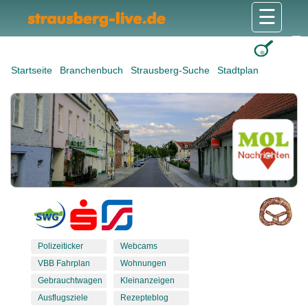
☰
Gesundheit & Pflege
Shops & Dienstleister
Freizeit & Tourismus
Bildung & Soziales
Wohnen & Bauen
Wirtschaft & Arbeit
Stadt & Politik
Startseite
Branchenbuch
Strausberg-Suche
Stadtplan
Polizeiticker
Webcams
VBB Fahrplan
Wohnungen
Gebrauchtwagen
Kleinanzeigen
Ausflugsziele
Rezepteblog