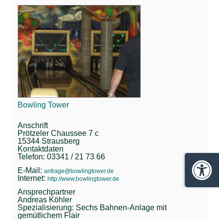
Bowling Tower
Anschrift
Prötzeler Chaussee 7 c
15344 Strausberg
Kontaktdaten
Telefon: 03341 / 21 73 66
E-Mail:
anfrage@bowlingtower.de
Barrie
Internet:
http://www.bowlingtower.de
Ansprechpartner
Andreas Köhler
Spezialisierung: Sechs Bahnen-Anlage mit
gemütlichem Flair