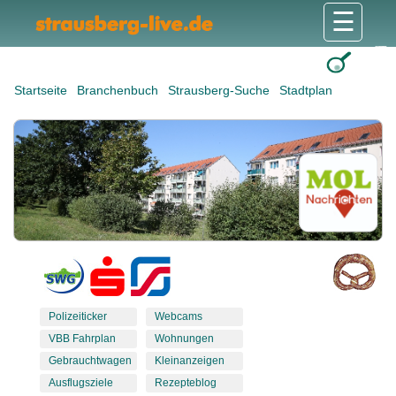
☰
Gesundheit & Pflege
Shops & Dienstleister
Freizeit & Tourismus
Bildung & Soziales
Wohnen & Bauen
Wirtschaft & Arbeit
Stadt & Politik
Startseite
Branchenbuch
Strausberg-Suche
Stadtplan
Polizeiticker
Webcams
VBB Fahrplan
Wohnungen
Gebrauchtwagen
Kleinanzeigen
Ausflugsziele
Rezepteblog