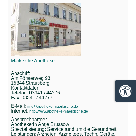
Märkische Apotheke
Anschrift
Am Försterweg 93
15344 Strausberg
Kontaktdaten
Telefon: 03341 / 44276
Barrie
Fax: 03341 / 44277
E-Mail:
info@apotheke-maerkische.de
Internet:
http://www.apotheke-maerkische.de
Ansprechpartner
Apothekerin Antje Brüssow
Spezialisierung: Service rund um die Gesundheit
Leistungen: Arzneien, Arzneitees, Techn. Geräte,