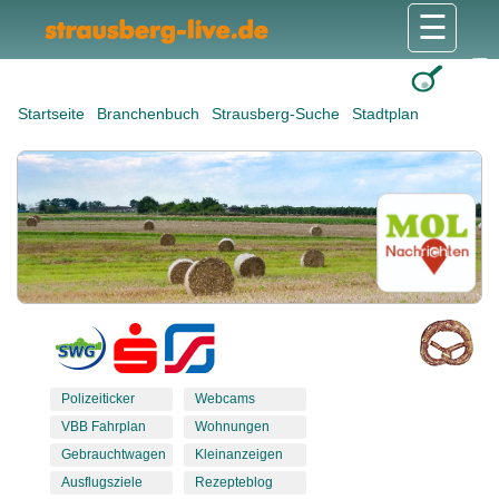
☰
Gesundheit & Pflege
Shops & Dienstleister
Freizeit & Tourismus
Bildung & Soziales
Wohnen & Bauen
Wirtschaft & Arbeit
Stadt & Politik
Startseite
Branchenbuch
Strausberg-Suche
Stadtplan
Polizeiticker
Webcams
VBB Fahrplan
Wohnungen
Gebrauchtwagen
Kleinanzeigen
Ausflugsziele
Rezepteblog