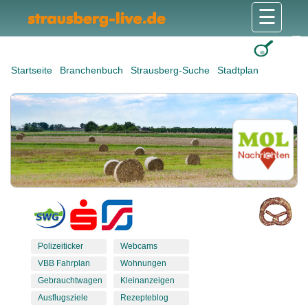
☰
Gesundheit & Pflege
Shops & Dienstleister
Freizeit & Tourismus
Bildung & Soziales
Wohnen & Bauen
Wirtschaft & Arbeit
Stadt & Politik
Startseite
Branchenbuch
Strausberg-Suche
Stadtplan
Polizeiticker
Webcams
VBB Fahrplan
Wohnungen
Gebrauchtwagen
Kleinanzeigen
Ausflugsziele
Rezepteblog