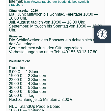
Internet:
https://www.strausberger-baeder.de/bootsverleih-
strausberg
Öffnungszeiten 2026
Mai, Juni: Mittwoch bis Sonntag/Feiertage 10:00 —
18:00 Uhr.
Juli, August: täglich von 10:00 — 18:00 Uhr.
September: Mittwoch bis Sonntag von 10:00 — 18:00
Uhr.
Barrie
Hinweise:
Die Schließzeiten des Bootsverleih richten sich nach
der Wetterlage.
Gerne nehmen wir zu den Öffnungszeiten
Vorbestellungen an unter Tel: +49 155 60 13 17 80.
Preisübersicht
Ruderboot
8,00 € — 1 Stunde
15,00 € — 2 Stunden
22,00 € — 3 Stunden
29,00 € — 4 Stunden
36,00 € — 5 Stunden
43,00 € — 6 Stunden
50,00 € — Tag
Nachzahlung je 15 Minuten a 2,00 €.
NEU: StandUp Paddle Board
10,00 € — 1 Stunde