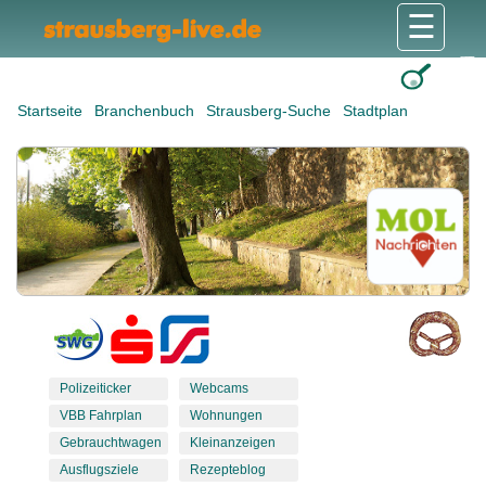
☰
Gesundheit & Pflege
Shops & Dienstleister
Freizeit & Tourismus
Bildung & Soziales
Wohnen & Bauen
Wirtschaft & Arbeit
Stadt & Politik
Startseite
Branchenbuch
Strausberg-Suche
Stadtplan
Polizeiticker
Webcams
VBB Fahrplan
Wohnungen
Gebrauchtwagen
Kleinanzeigen
Ausflugsziele
Rezepteblog