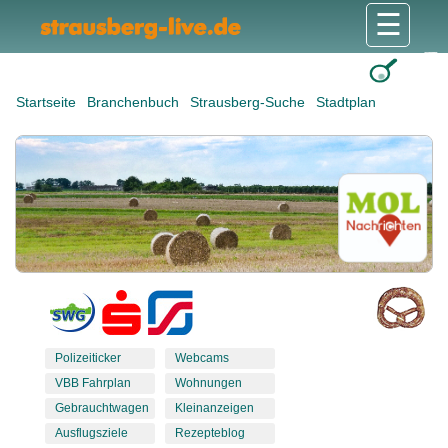
☰
Gesundheit & Pflege
Shops & Dienstleister
Freizeit & Tourismus
Bildung & Soziales
Wohnen & Bauen
Wirtschaft & Arbeit
Stadt & Politik
Startseite
Branchenbuch
Strausberg-Suche
Stadtplan
Polizeiticker
Webcams
VBB Fahrplan
Wohnungen
Gebrauchtwagen
Kleinanzeigen
Ausflugsziele
Rezepteblog