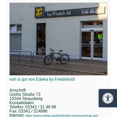
nah & gut von Edeka by Friedebold
Anschrift
Große Straße 73
15344 Strausberg
Barrie
Kontaktdaten
Telefon: 03341 / 31 48 96
Fax: 03341 / 314896
Internet:
https://www.edeka.de/eh/minden-hannover/nah-gut-