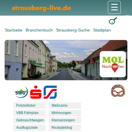
☰
Gesundheit & Pflege
Shops & Dienstleister
Freizeit & Tourismus
Bildung & Soziales
Wohnen & Bauen
Wirtschaft & Arbeit
Stadt & Politik
Startseite
Branchenbuch
Strausberg-Suche
Stadtplan
Polizeiticker
Webcams
VBB Fahrplan
Wohnungen
Gebrauchtwagen
Kleinanzeigen
Ausflugsziele
Rezepteblog