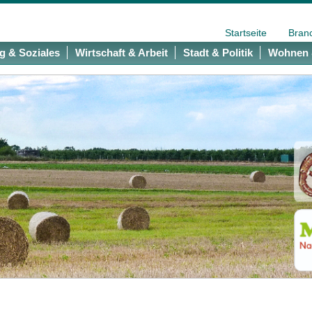
Startseite
Bran
g & Soziales
Wirtschaft & Arbeit
Stadt & Politik
Wohnen 