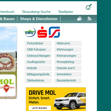
chenbuch
Strausberg-Suche
Stadtplan
& Bauen
Shops & Dienstleister
Polizeiticker
Webcams
VBB Fahrplan
Wohnungen
Gebrauchtwagen
Kleinanzeigen
Ausflugsziele
Rezepteblog
Notrufe
Damals war's
Mittagsangebote
Immobilien
Stellenbörse
Baustelleninfo