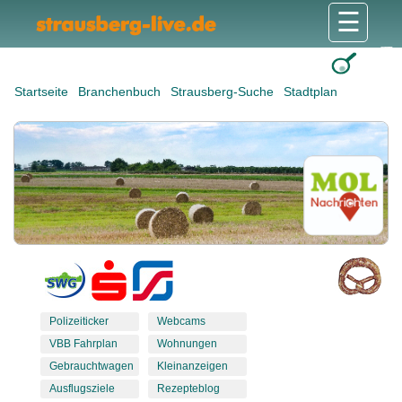
☰
Gesundheit & Pflege
Shops & Dienstleister
Freizeit & Tourismus
Bildung & Soziales
Wohnen & Bauen
Wirtschaft & Arbeit
Stadt & Politik
Startseite
Branchenbuch
Strausberg-Suche
Stadtplan
Polizeiticker
Webcams
VBB Fahrplan
Wohnungen
Gebrauchtwagen
Kleinanzeigen
Ausflugsziele
Rezepteblog