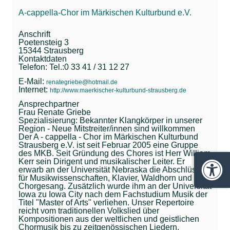
A-cappella-Chor im Märkischen Kulturbund e.V.
Anschrift
Poetensteig 3
15344 Strausberg
Kontaktdaten
Telefon: Tel.:0 33 41 / 31 12 27
E-Mail:
renategriebe@hotmail.de
Internet:
http://www.maerkischer-kulturbund-strausberg.de
Ansprechpartner
Frau Renate Griebe
Spezialisierung: Bekannter Klangkörper in unserer
Region - Neue Mitstreiter/innen sind willkommen
Der A - cappella - Chor im Märkischen Kulturbund
Strausberg e.V. ist seit Februar 2005 eine Gruppe
des MKB. Seit Gründung des Chores ist Herr William
Kerr sein Dirigent und musikalischer Leiter. Er
erwarb an der Universität Nebraska die Abschlüsse
Barrie
für Musikwissenschaften, Klavier, Waldhorn und
Chorgesang. Zusätzlich wurde ihm an der Universität
Iowa zu Iowa City nach dem Fachstudium Musik der
Titel "Master of Arts" verliehen. Unser Repertoire
reicht vom traditionellen Volkslied über
Kompositionen aus der weltlichen und geistlichen
Chormusik bis zu zeitgenössischen Liedern,