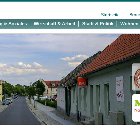
Startseite
Bran
g & Soziales
Wirtschaft & Arbeit
Stadt & Politik
Wohnen 