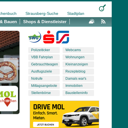
chenbuch
Strausberg-Suche
Stadtplan
& Bauen
Shops & Dienstleister
Polizeiticker
Webcams
VBB Fahrplan
Wohnungen
Gebrauchtwagen
Kleinanzeigen
Ausflugsziele
Rezepteblog
Notrufe
Damals war's
Mittagsangebote
Immobilien
Stellenbörse
Baustelleninfo