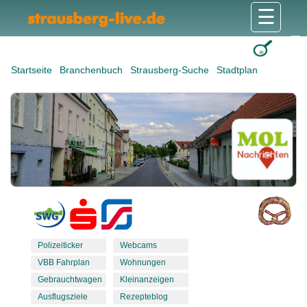
☰
Gesundheit & Pflege
Shops & Dienstleister
Freizeit & Tourismus
Bildung & Soziales
Wohnen & Bauen
Wirtschaft & Arbeit
Stadt & Politik
Startseite
Branchenbuch
Strausberg-Suche
Stadtplan
Polizeiticker
Webcams
VBB Fahrplan
Wohnungen
Gebrauchtwagen
Kleinanzeigen
Ausflugsziele
Rezepteblog