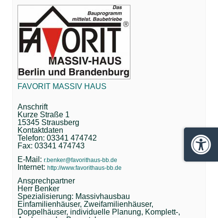
FAVORIT MASSIV HAUS
Anschrift
Kurze Straße 1
15345 Strausberg
Kontaktdaten
Telefon: 03341 474742
Fax: 03341 474743
Barrie
E-Mail:
r.benker@favorithaus-bb.de
Internet:
http://www.favorithaus-bb.de
Ansprechpartner
Herr Benker
Spezialisierung: Massivhausbau
Einfamilienhäuser, Zweifamilienhäuser,
Doppelhäuser, individuelle Planung, Komplett-,