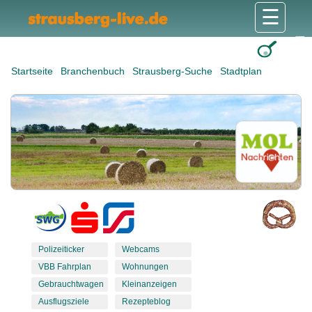
☰
Gesundheit & Pflege
Shops & Dienstleister
Freizeit & Tourismus
Bildung & Soziales
Wohnen & Bauen
Wirtschaft & Arbeit
Stadt & Politik
Startseite
Branchenbuch
Strausberg-Suche
Stadtplan
Polizeiticker
Webcams
VBB Fahrplan
Wohnungen
Gebrauchtwagen
Kleinanzeigen
Ausflugsziele
Rezepteblog