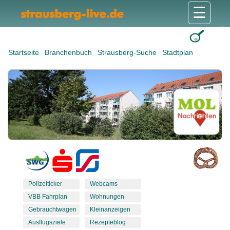
☰
Gesundheit & Pflege
Shops & Dienstleister
Freizeit & Tourismus
Bildung & Soziales
Wohnen & Bauen
Wirtschaft & Arbeit
Stadt & Politik
Startseite
Branchenbuch
Strausberg-Suche
Stadtplan
Polizeiticker
Webcams
VBB Fahrplan
Wohnungen
Gebrauchtwagen
Kleinanzeigen
Ausflugsziele
Rezepteblog