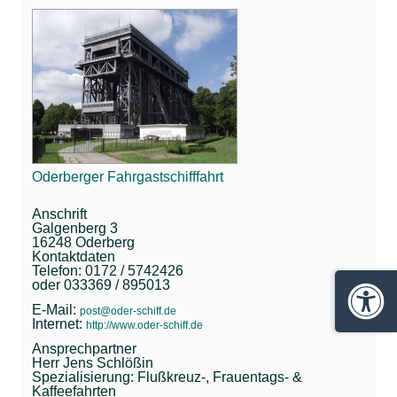
Oderberger Fahrgastschifffahrt
Anschrift
Galgenberg 3
16248 Oderberg
Kontaktdaten
Telefon: 0172 / 5742426
oder 033369 / 895013
Barrie
E-Mail:
post@oder-schiff.de
Internet:
http://www.oder-schiff.de
Ansprechpartner
Herr Jens Schlößin
Spezialisierung: Flußkreuz-, Frauentags- &
Kaffeefahrten