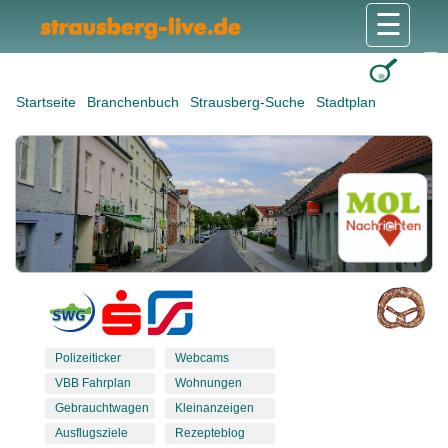
☰
Gesundheit & Pflege
Shops & Dienstleister
Freizeit & Tourismus
Bildung & Soziales
Wohnen & Bauen
Wirtschaft & Arbeit
Stadt & Politik
Startseite
Branchenbuch
Strausberg-Suche
Stadtplan
Polizeiticker
Webcams
VBB Fahrplan
Wohnungen
Gebrauchtwagen
Kleinanzeigen
Ausflugsziele
Rezepteblog