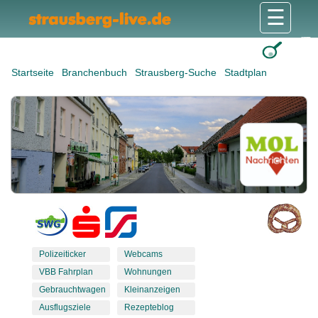
☰
Gesundheit & Pflege
Shops & Dienstleister
Freizeit & Tourismus
Bildung & Soziales
Wohnen & Bauen
Wirtschaft & Arbeit
Stadt & Politik
Startseite
Branchenbuch
Strausberg-Suche
Stadtplan
Polizeiticker
Webcams
VBB Fahrplan
Wohnungen
Gebrauchtwagen
Kleinanzeigen
Ausflugsziele
Rezepteblog