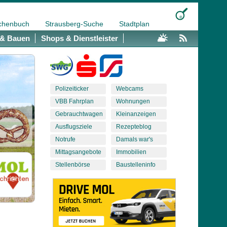
chenbuch
Strausberg-Suche
Stadtplan
& Bauen
Shops & Dienstleister
Polizeiticker
Webcams
VBB Fahrplan
Wohnungen
Gebrauchtwagen
Kleinanzeigen
Ausflugsziele
Rezepteblog
Notrufe
Damals war's
Mittagsangebote
Immobilien
Stellenbörse
Baustelleninfo