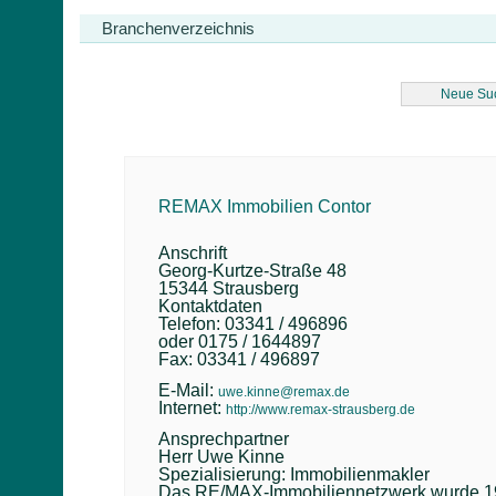
Branchenverzeichnis
Neue Su
REMAX Immobilien Contor
Anschrift
Georg-Kurtze-Straße 48
15344 Strausberg
Kontaktdaten
Telefon: 03341 / 496896
oder 0175 / 1644897
Fax: 03341 / 496897
E-Mail:
uwe.kinne@remax.de
Internet:
http://www.remax-strausberg.de
Ansprechpartner
Herr Uwe Kinne
Spezialisierung: Immobilienmakler
Das RE/MAX-Immobiliennetzwerk wurde 1973