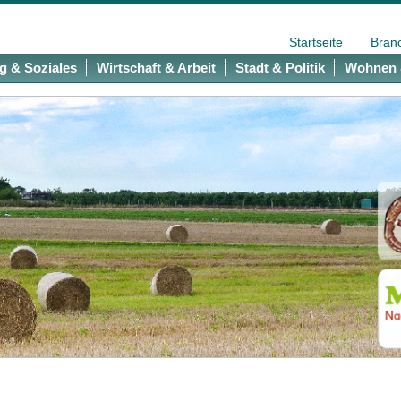
Startseite
Bran
g & Soziales
Wirtschaft & Arbeit
Stadt & Politik
Wohnen 