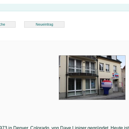
che
Neueintrag
 in Denver, Colorado, von Dave Liniger gegründet. Heute ist