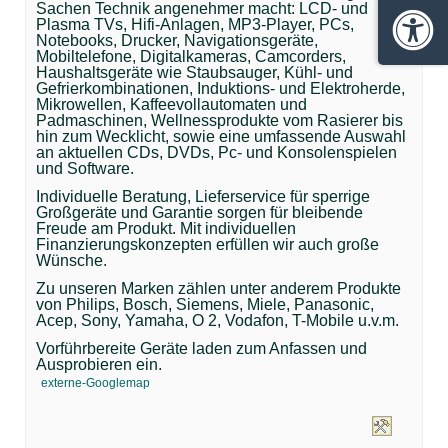
Sachen Technik angenehmer macht: LCD- und
Plasma TVs, Hifi-Anlagen, MP3-Player, PCs,
Barrie
Notebooks, Drucker, Navigationsgeräte,
Mobiltelefone, Digitalkameras, Camcorders,
Haushaltsgeräte wie Staubsauger, Kühl- und
Gefrierkombinationen, Induktions- und Elektroherde,
Mikrowellen, Kaffeevollautomaten und
Padmaschinen, Wellnessprodukte vom Rasierer bis
hin zum Wecklicht, sowie eine umfassende Auswahl
an aktuellen CDs, DVDs, Pc- und Konsolenspielen
und Software.
Individuelle Beratung, Lieferservice für sperrige
Großgeräte und Garantie sorgen für bleibende
Freude am Produkt. Mit individuellen
Finanzierungskonzepten erfüllen wir auch große
Wünsche.
Zu unseren Marken zählen unter anderem Produkte
von Philips, Bosch, Siemens, Miele, Panasonic,
Acep, Sony, Yamaha, O 2, Vodafon, T-Mobile u.v.m.
Vorführbereite Geräte laden zum Anfassen und
Ausprobieren ein.
externe-Googlemap