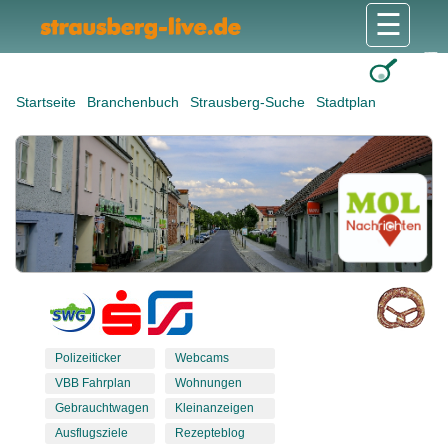
☰
Gesundheit & Pflege
Shops & Dienstleister
Freizeit & Tourismus
Bildung & Soziales
Wohnen & Bauen
Wirtschaft & Arbeit
Stadt & Politik
Startseite
Branchenbuch
Strausberg-Suche
Stadtplan
Polizeiticker
Webcams
VBB Fahrplan
Wohnungen
Gebrauchtwagen
Kleinanzeigen
Ausflugsziele
Rezepteblog