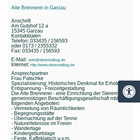
Alte Brennerei in Garzau
Anschrift
Am Gutshof 12 a
15345 Garzau
Kontaktdaten
Telefon: 033435 / 156593
oder 0173 / 2355332
Fax: 033435 / 156593
E-Mail:
sekr@sterematbsg.de
Internet:
http://www.sterematbsg.de
Ansprechpartner
Frau Patschke
Spezialisierung: Historisches Denkmal für Erholung -
Entspannung - Freizeitgestaltung
Die Alte Brennerei - eine Einrichtung der Steremat
Barrie
gemeinnützigen Beschäftigungsgesellschaft mbH mit
folgenden Angeboten:
- Vermietung von Räumlichkeiten
- Begegnungsstätte
- Übernachtung auf der Tenne
- Naturerlebnisse im Freien
- Wandertage
- Kindergeburtstage
- Feste, Kaffeklatsch u.v.m.