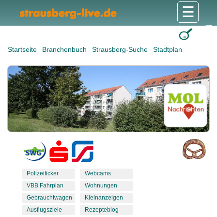
☰
Gesundheit & Pflege
Shops & Dienstleister
Freizeit & Tourismus
Bildung & Soziales
Wohnen & Bauen
Wirtschaft & Arbeit
Stadt & Politik
Startseite
Branchenbuch
Strausberg-Suche
Stadtplan
Polizeiticker
Webcams
VBB Fahrplan
Wohnungen
Gebrauchtwagen
Kleinanzeigen
Ausflugsziele
Rezepteblog