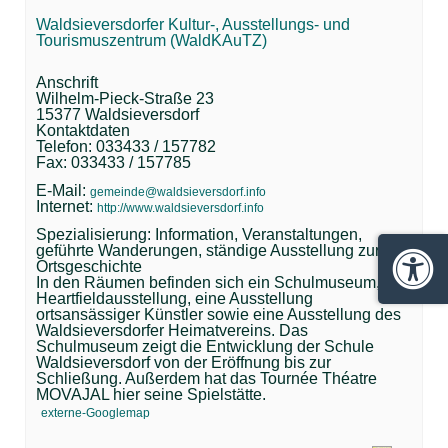
Waldsieversdorfer Kultur-, Ausstellungs- und
Tourismuszentrum (WaldKAuTZ)
Anschrift
Wilhelm-Pieck-Straße 23
15377 Waldsieversdorf
Kontaktdaten
Telefon: 033433 / 157782
Fax: 033433 / 157785
E-Mail:
gemeinde@waldsieversdorf.info
Internet:
http://www.waldsieversdorf.info
Spezialisierung: Information, Veranstaltungen,
geführte Wanderungen, ständige Ausstellung zur
Ortsgeschichte
Barrie
In den Räumen befinden sich ein Schulmuseum, die
Heartfieldausstellung, eine Ausstellung
ortsansässiger Künstler sowie eine Ausstellung des
Waldsieversdorfer Heimatvereins. Das
Schulmuseum zeigt die Entwicklung der Schule
Waldsieversdorf von der Eröffnung bis zur
Schließung. Außerdem hat das Tournée Théatre
MOVAJAL hier seine Spielstätte.
externe-Googlemap