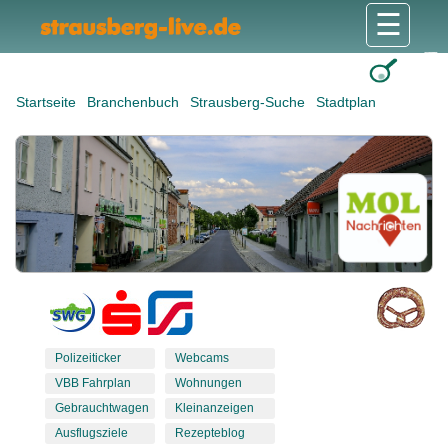
☰
Gesundheit & Pflege
Shops & Dienstleister
Freizeit & Tourismus
Bildung & Soziales
Wohnen & Bauen
Wirtschaft & Arbeit
Stadt & Politik
Startseite
Branchenbuch
Strausberg-Suche
Stadtplan
Polizeiticker
Webcams
VBB Fahrplan
Wohnungen
Gebrauchtwagen
Kleinanzeigen
Ausflugsziele
Rezepteblog