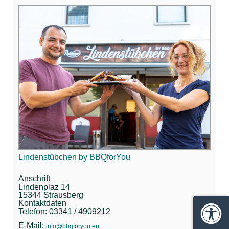
Lindenstübchen by BBQforYou
Anschrift
Lindenplaz 14
15344 Strausberg
Kontaktdaten
Telefon: 03341 / 4909212
Barrie
E-Mail:
info@bbqforyou.eu