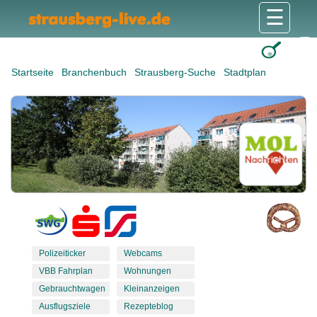
☰
Gesundheit & Pflege
Shops & Dienstleister
Freizeit & Tourismus
Bildung & Soziales
Wohnen & Bauen
Wirtschaft & Arbeit
Stadt & Politik
Startseite
Branchenbuch
Strausberg-Suche
Stadtplan
Polizeiticker
Webcams
VBB Fahrplan
Wohnungen
Gebrauchtwagen
Kleinanzeigen
Ausflugsziele
Rezepteblog