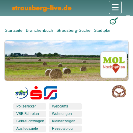
☰
Gesundheit & Pflege
Shops & Dienstleister
Freizeit & Tourismus
Bildung & Soziales
Wohnen & Bauen
Wirtschaft & Arbeit
Stadt & Politik
Startseite
Branchenbuch
Strausberg-Suche
Stadtplan
Polizeiticker
Webcams
VBB Fahrplan
Wohnungen
Gebrauchtwagen
Kleinanzeigen
Ausflugsziele
Rezepteblog