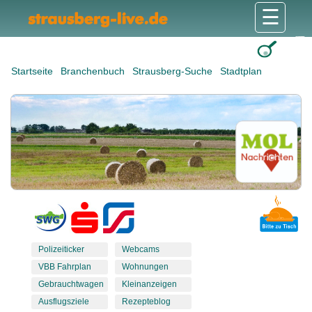
☰
Gesundheit & Pflege
Shops & Dienstleister
Freizeit & Tourismus
Bildung & Soziales
Wohnen & Bauen
Wirtschaft & Arbeit
Stadt & Politik
Startseite
Branchenbuch
Strausberg-Suche
Stadtplan
Polizeiticker
Webcams
VBB Fahrplan
Wohnungen
Gebrauchtwagen
Kleinanzeigen
Ausflugsziele
Rezepteblog