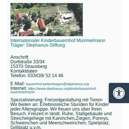
Internationaler Kinderbauernhof Mümmelmann
Träger: Stephanus-Stiftung
Anschrift
Dorfstraße 33/34
15370 Strausberg
Kontaktdaten
Telefon: 033439/ 52 14 46
E-Mail:
bauernhof-petershagen@stephanus.org
Internet:
https://www.stephanus.org/kinderbauernhof-
muemmelmann
Barrie
Spezialisierung: Freizeitgestaltung mit Tieren
Wir bieten an: Erlebnisreiche Stunden für Kinder
jeder Altersgruppe. Wir freuen uns über Ihren
Besuch. Freizeit in ländl. Ruhe, Stallgebäude und
Streichelgehege mit Kaninchen,Ziegen, Ponnys,
Schweinchen und Meerschweinchen, Spielplatz,
Grillplatz u.v.m.