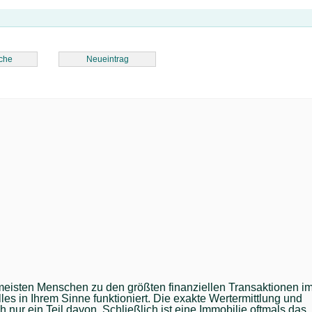
che
Neueintrag
 meisten Menschen zu den größten finanziellen Transaktionen i
les in Ihrem Sinne funktioniert. Die exakte Wertermittlung und
h nur ein Teil davon. Schließlich ist eine Immobilie oftmals das