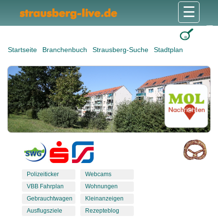
☰
Gesundheit & Pflege
Shops & Dienstleister
Freizeit & Tourismus
Bildung & Soziales
Wohnen & Bauen
Wirtschaft & Arbeit
Stadt & Politik
Startseite
Branchenbuch
Strausberg-Suche
Stadtplan
Polizeiticker
Webcams
VBB Fahrplan
Wohnungen
Gebrauchtwagen
Kleinanzeigen
Ausflugsziele
Rezepteblog