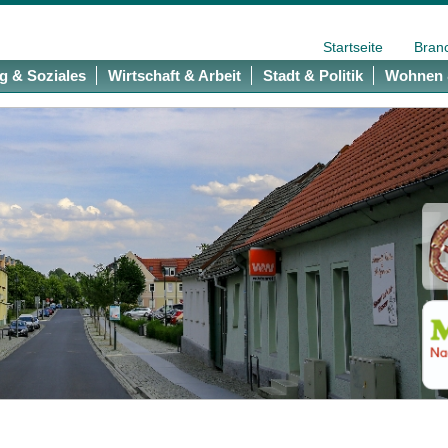
Startseite
Bran
g & Soziales
Wirtschaft & Arbeit
Stadt & Politik
Wohnen 