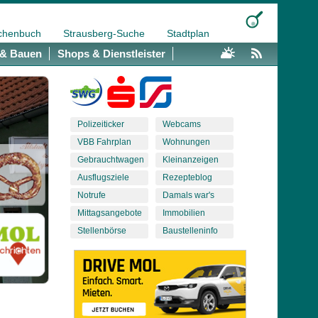
chenbuch
Strausberg-Suche
Stadtplan
& Bauen
Shops & Dienstleister
Polizeiticker
Webcams
VBB Fahrplan
Wohnungen
Gebrauchtwagen
Kleinanzeigen
Ausflugsziele
Rezepteblog
Notrufe
Damals war's
Mittagsangebote
Immobilien
Stellenbörse
Baustelleninfo