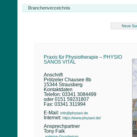
Branchenverzeichnis
Neue Su
Praxis für Physiotherapie – PHYSIO
SANOS VITAL
Anschrift
Prötzeler Chausee 8b
15344 Strausberg
Kontaktdaten
Telefon: 03341 3084499
oder 0151 59231807
Fax: 03341 311994
E-Mail:
info@physavi.de
Internet:
https://www.physavi.de/
Ansprechpartner
Tony Falk
externe-Googlemap