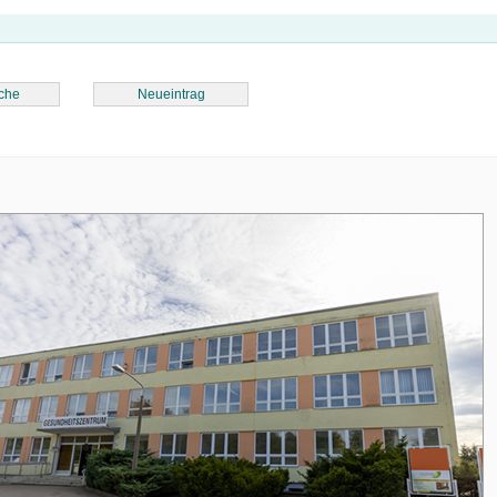
che
Neueintrag