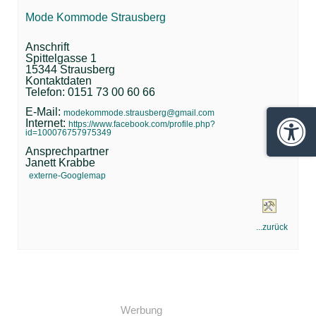
Mode Kommode Strausberg
Anschrift
Spittelgasse 1
15344 Strausberg
Kontaktdaten
Telefon: 0151 73 00 60 66
E-Mail:
modekommode.strausberg@gmail.com
Internet:
https://www.facebook.com/profile.php?
id=100076757975349
Barrie
Ansprechpartner
Janett Krabbe
externe-Googlemap
...zurück
Werbung