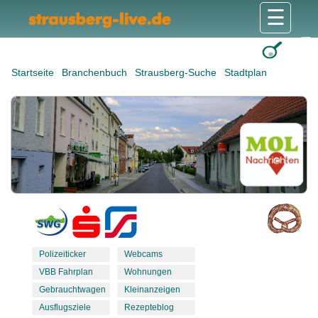
☰
Gesundheit & Pflege
Shops & Dienstleister
Freizeit & Tourismus
Bildung & Soziales
Wohnen & Bauen
Wirtschaft & Arbeit
Stadt & Politik
Startseite
Branchenbuch
Strausberg-Suche
Stadtplan
Polizeiticker
Webcams
VBB Fahrplan
Wohnungen
Gebrauchtwagen
Kleinanzeigen
Ausflugsziele
Rezepteblog