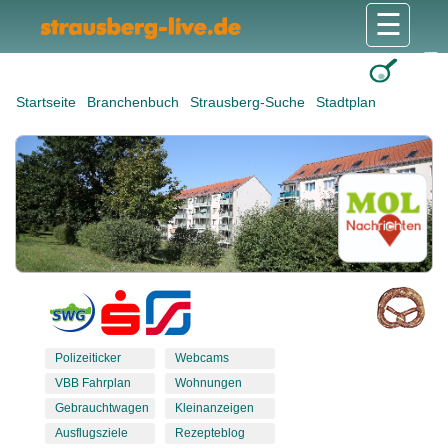
☰
Gesundheit & Pflege
Shops & Dienstleister
Freizeit & Tourismus
Bildung & Soziales
Wohnen & Bauen
Wirtschaft & Arbeit
Stadt & Politik
Startseite
Branchenbuch
Strausberg-Suche
Stadtplan
Polizeiticker
Webcams
VBB Fahrplan
Wohnungen
Gebrauchtwagen
Kleinanzeigen
Ausflugsziele
Rezepteblog