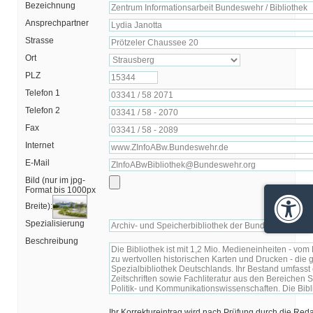
Bezeichnung
Ansprechpartner
Strasse
Ort
PLZ
Telefon 1
Telefon 2
Fax
Internet
E-Mail
Bild (nur im jpg-
Format bis 1000px
Breite):
Barrie
Spezialisierung
Beschreibung
Ihr Korrektureintrag wird nach Prüfung durch die Red