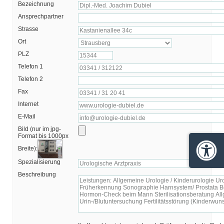
Bezeichnung
Ansprechpartner
Strasse
Ort
PLZ
Telefon 1
Telefon 2
Fax
Internet
E-Mail
Bild (nur im jpg-
Format bis 1000px
Breite):
Barrie
Spezialisierung
Beschreibung