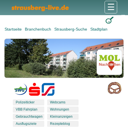
☰
Gesundheit & Pflege
Shops & Dienstleister
Freizeit & Tourismus
Bildung & Soziales
Wohnen & Bauen
Wirtschaft & Arbeit
Stadt & Politik
Startseite
Branchenbuch
Strausberg-Suche
Stadtplan
Polizeiticker
Webcams
VBB Fahrplan
Wohnungen
Gebrauchtwagen
Kleinanzeigen
Ausflugsziele
Rezepteblog