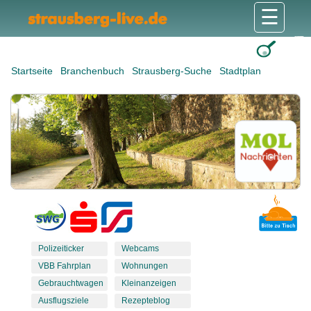
☰
Gesundheit & Pflege
Shops & Dienstleister
Freizeit & Tourismus
Bildung & Soziales
Wohnen & Bauen
Wirtschaft & Arbeit
Stadt & Politik
Startseite
Branchenbuch
Strausberg-Suche
Stadtplan
Polizeiticker
Webcams
VBB Fahrplan
Wohnungen
Gebrauchtwagen
Kleinanzeigen
Ausflugsziele
Rezepteblog