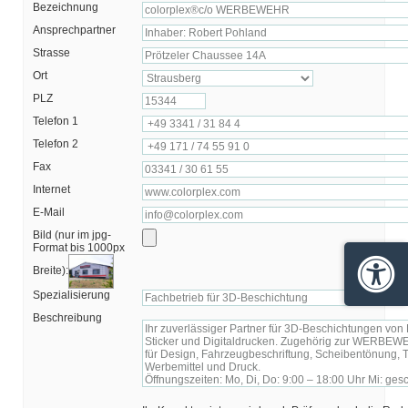
Bezeichnung
Ansprechpartner
Strasse
Ort
PLZ
Telefon 1
Telefon 2
Fax
Internet
E-Mail
Bild (nur im jpg-
Format bis 1000px
Breite):
Barrie
Spezialisierung
Beschreibung