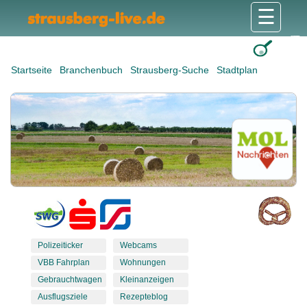
☰
Gesundheit & Pflege
Shops & Dienstleister
Freizeit & Tourismus
Bildung & Soziales
Wohnen & Bauen
Wirtschaft & Arbeit
Stadt & Politik
Startseite
Branchenbuch
Strausberg-Suche
Stadtplan
Polizeiticker
Webcams
VBB Fahrplan
Wohnungen
Gebrauchtwagen
Kleinanzeigen
Ausflugsziele
Rezepteblog