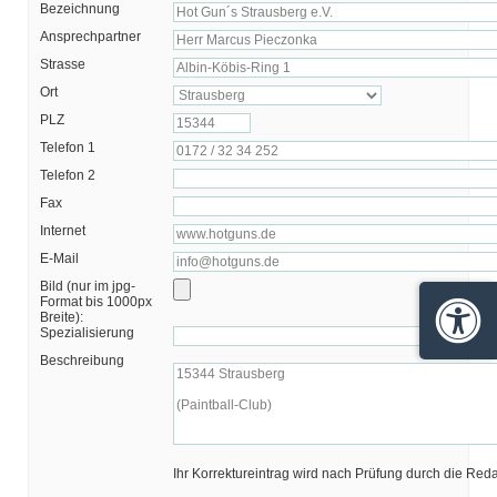
Bezeichnung
Ansprechpartner
Strasse
Ort
PLZ
Telefon 1
Telefon 2
Fax
Internet
E-Mail
Bild (nur im jpg-
Format bis 1000px
Breite):
Barrie
Spezialisierung
Beschreibung
Ihr Korrektureintrag wird nach Prüfung durch die Red